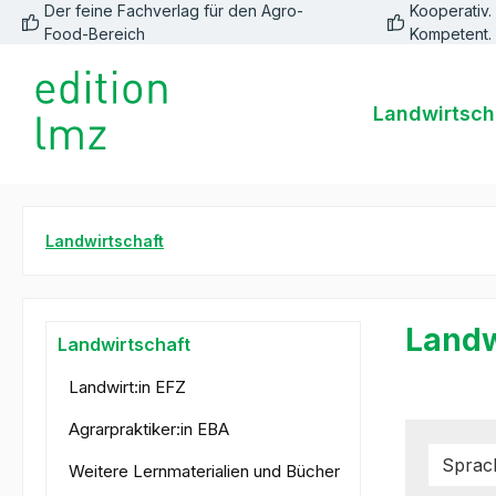
Der feine Fachverlag für den Agro-
Kooperativ. 
springen
Zur Hauptnavigation springen
Food-Bereich
Kompetent.
Landwirtsch
Landwirtschaft
Landw
Landwirtschaft
Landwirt:in EFZ
Agrarpraktiker:in EBA
Spra
Weitere Lernmaterialien und Bücher