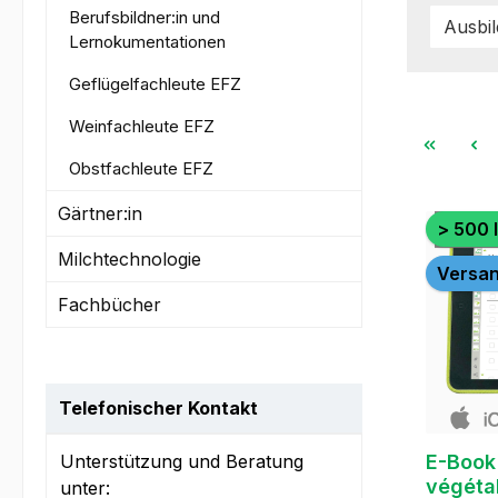
Berufsbildner:in und
Ausbi
Lernokumentationen
Geflügelfachleute EFZ
Weinfachleute EFZ
Obstfachleute EFZ
Gärtner:in
> 500 
Milchtechnologie
Versan
Fachbücher
Telefonischer Kontakt
Unterstützung und Beratung
E-Book
végéta
unter: