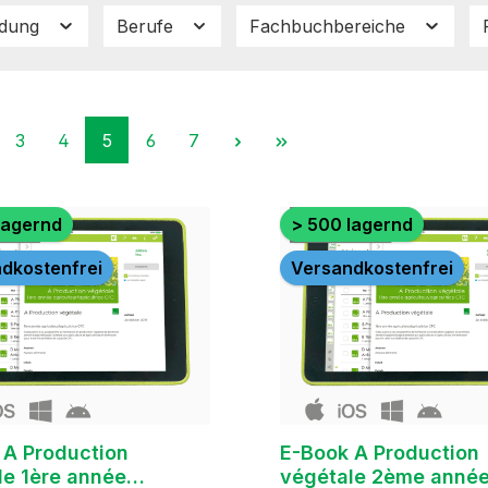
ldung
Berufe
Fachbuchbereiche
Seite
Seite
Seite
Seite
Seite
3
4
5
6
7
lagernd
> 500 lagernd
dkostenfrei
Versandkostenfrei
 A Production
E-Book A Production
le 1ère année
végétale 2ème anné