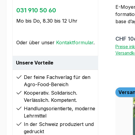
d'appr
E-Moyen
031 910 50 60
formatio
Mo bis Do, 8.30 bis 12 Uhr
base d’ag
Contenu, 80 l
sol et y
Reguläre
CHF 10
Oder über unser
Kontaktformular
.
céréales
Preise in
épandre 
Versandk
adventice
Unsere Vorteile
les pâturages 2ème
ISBN 978
Der feine Fachverlag für den
manuel 
Agro-Food-Bereich
disponibl
Versan
Kooperativ. Solidarisch.
beook. 
Verlässlich. Kompetent.
l'ordinat
https://
Handlungsorientierte, moderne
ml · FR
Lehrmittel
https://
In der Schweiz produziert und
· IT
gedruckt