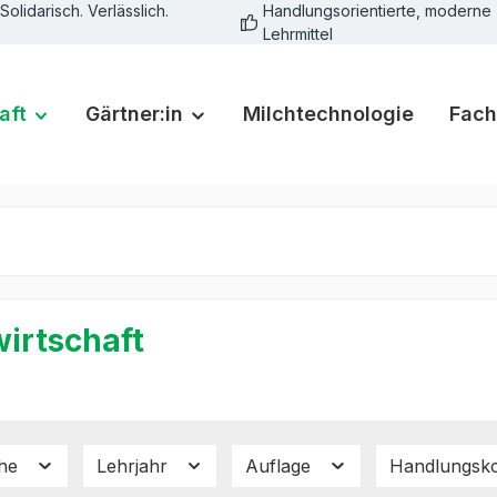
Solidarisch. Verlässlich.
Handlungsorientierte, moderne
Lehrmittel
aft
Gärtner:in
Milchtechnologie
Fach
irtschaft
che
Lehrjahr
Auflage
Handlungsk