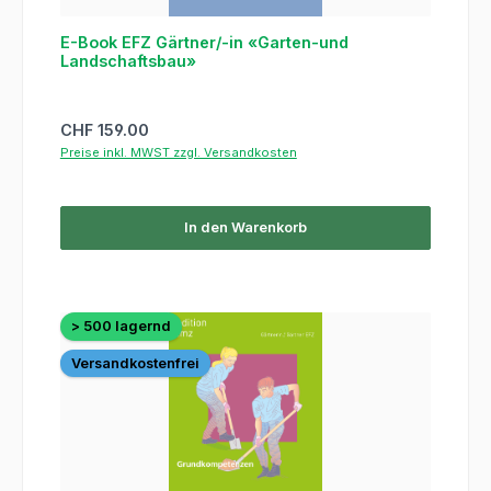
E-Book EFZ Gärtner/-in «Garten-und
Landschaftsbau»
Regulärer Preis:
CHF 159.00
Preise inkl. MWST zzgl. Versandkosten
In den Warenkorb
> 500 lagernd
Versandkostenfrei