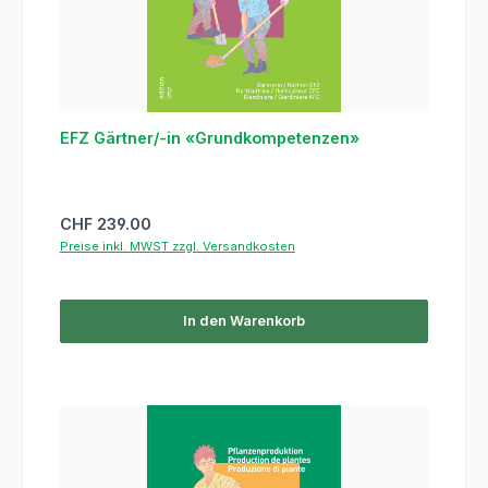
EFZ Gärtner/-in «Grundkompetenzen»
Regulärer Preis:
CHF 239.00
Preise inkl. MWST zzgl. Versandkosten
In den Warenkorb