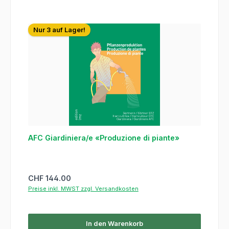
Nur 3 auf Lager!
AFC Giardiniera/e «Produzione di piante»
Regulärer Preis:
CHF 144.00
Preise inkl. MWST zzgl. Versandkosten
In den Warenkorb