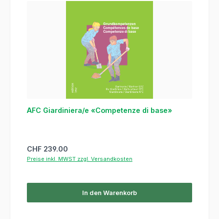
AFC Giardiniera/e «Competenze di base»
Regulärer Preis:
CHF 239.00
Preise inkl. MWST zzgl. Versandkosten
In den Warenkorb