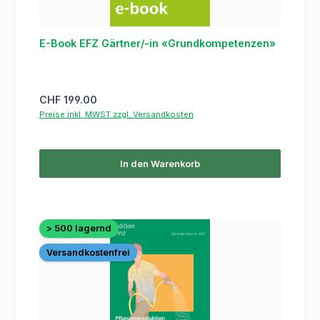
E-Book EFZ Gärtner/-in «Grundkompetenzen»
Regulärer Preis:
CHF 199.00
Preise inkl. MWST zzgl. Versandkosten
In den Warenkorb
> 500 lagernd
Versandkostenfrei