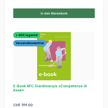
In den Warenkorb
> 500 lagernd
Versandkostenfrei
E-Book AFC Giardiniera/e «Competenze di
base»
Regulärer Preis:
CHF 199.00