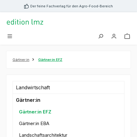
alt springen
Der feine Fachverlag für den Agro-Food-Bereich
Gärtner:in
Gärtner:in EFZ
Landwirtschaft
Gärtner:in
Gärtner:in EFZ
Gärtner:in EBA
Landschaftsarchitektur