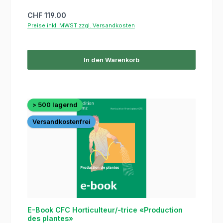
Regulärer Preis:
CHF 119.00
Preise inkl. MWST zzgl. Versandkosten
In den Warenkorb
> 500 lagernd
Versandkostenfrei
E-Book CFC Horticulteur/-trice «Production
des plantes»