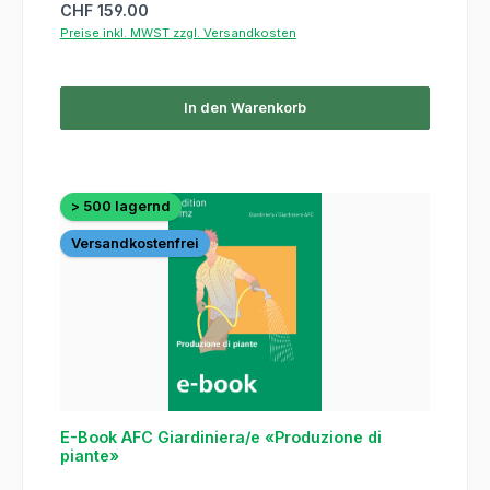
Regulärer Preis:
CHF 159.00
Preise inkl. MWST zzgl. Versandkosten
In den Warenkorb
> 500 lagernd
Versandkostenfrei
E-Book AFC Giardiniera/e «Produzione di
piante»