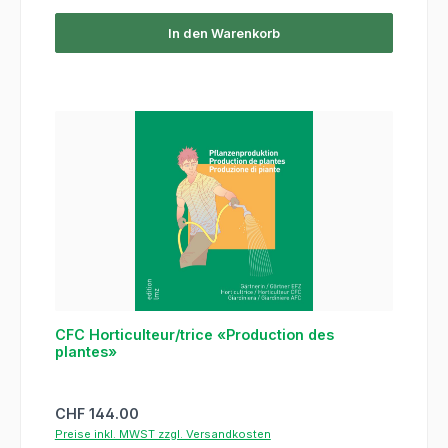
In den Warenkorb
CFC Horticulteur/trice «Production des
plantes»
Regulärer Preis:
CHF 144.00
Preise inkl. MWST zzgl. Versandkosten