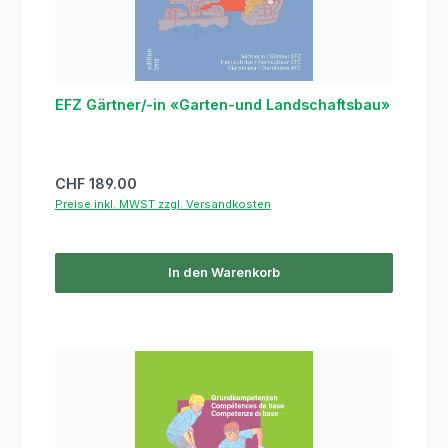
EFZ Gärtner/-in «Garten-und Landschaftsbau»
Regulärer Preis:
CHF 189.00
Preise inkl. MWST zzgl. Versandkosten
In den Warenkorb