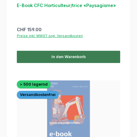
E-Book CFC Horticulteur/trice «Paysagisme»
Regulärer Preis:
CHF 159.00
Preise inkl. MWST zzgl. Versandkosten
In den Warenkorb
> 500 lagernd
Versandkostenfrei