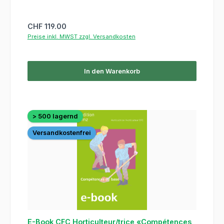
Regulärer Preis:
CHF 119.00
Preise inkl. MWST zzgl. Versandkosten
In den Warenkorb
> 500 lagernd
Versandkostenfrei
E-Book CFC Horticulteur/trice «Compétences