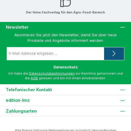
Der feine Fachverlag für den Agro-Food-Bereich
Newsletter
Abonnieren Sie jetzt den Newsletter, damit Sie über neue
Produkte und Angebote informiert werden.
E-
Mail-
Adresse
*
Datenschutz
Ich habe die
Datenschutzbestimmungen
zur Kenntnis genommen und
die
AGB
gelesen und bin mit ihnen einverstanden.
Telefonischer Kontakt
edition-lmz
Zahlungsarten
Alle Preise inklusive Mehrwertsteuer zuzüglich
Versandkosten