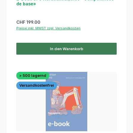
de base»
Regulärer Preis:
CHF 199.00
Preise inkl. MWST zzgl. Versandkosten
In den Warenkorb
> 500 lagernd
Versandkostenfrei