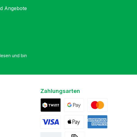
nd Angebote
esen und bin
Zahlungsarten
Twint
Google Pay
Mastercard
Visa
Apple Pay
American Express