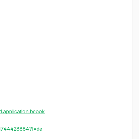
id.application.beook
/id744428884?l=de