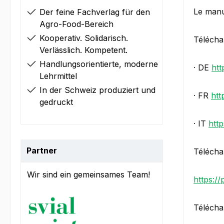
Le manu
Der feine Fachverlag für den
Agro-Food-Bereich
Kooperativ. Solidarisch.
Télécha
Verlässlich. Kompetent.
Handlungsorientierte, moderne
· DE
htt
Lehrmittel
In der Schweiz produziert und
· FR
htt
gedruckt
· IT
http
Partner
Télécha
Wir sind ein gemeinsames Team!
https://
Télécha