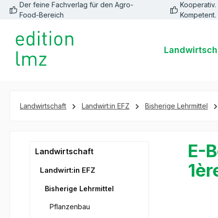
Der feine Fachverlag für den Agro-
Kooperativ. 
springen
Zur Hauptnavigation springen
Food-Bereich
Kompetent.
Landwirtsch
Landwirtschaft
Landwirt:in EFZ
Bisherige Lehrmittel
E-B
Landwirtschaft
1èr
Landwirt:in EFZ
Bisherige Lehrmittel
Pflanzenbau
Bildergale