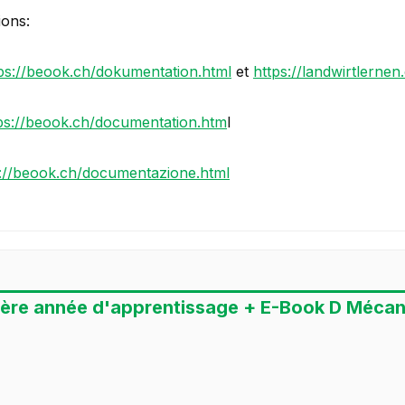
ions:
ps://beook.ch/dokumentation.html
et
https://landwirtlerne
ps://beook.ch/documentation.htm
l
s://beook.ch/documentazione.html
1ère année d'apprentissage + E-Book D Mécanis