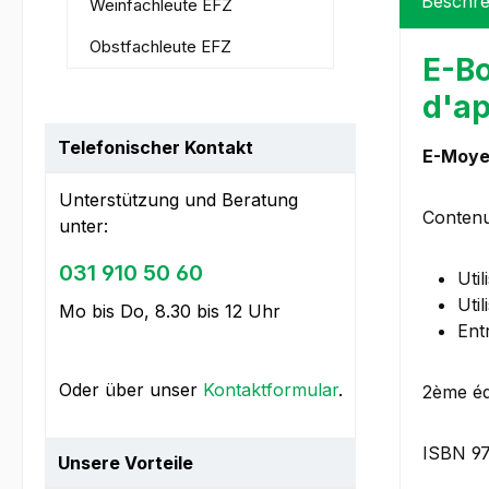
Beschre
Weinfachleute EFZ
Obstfachleute EFZ
E-Bo
d'ap
Telefonischer Kontakt
E-Moyen
Unterstützung und Beratung
Contenu
unter:
031 910 50 60
Util
Uti
Mo bis Do, 8.30 bis 12 Uhr
Ent
Oder über unser
Kontaktformular
.
2ème éd
ISBN 9
Unsere Vorteile