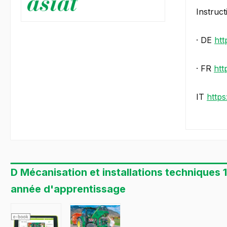
Instruct
· DE
htt
· FR
htt
IT
http
D Mécanisation et installations techniques 
année d'apprentissage