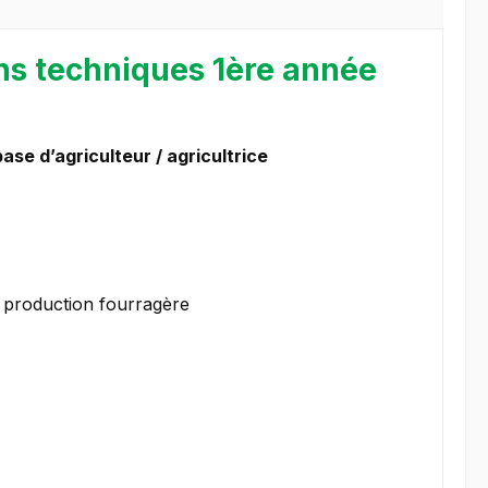
ons techniques 1ère année
se d’agriculteur / agricultrice
n production fourragère