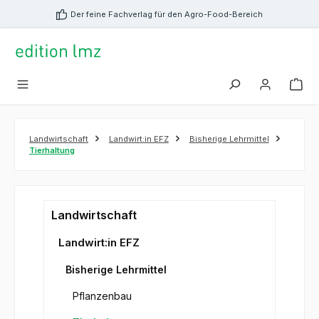
alt springen
Der feine Fachverlag für den Agro-Food-Bereich
Landwirtschaft
Landwirt:in EFZ
Bisherige Lehrmittel
Tierhaltung
Landwirtschaft
Landwirt:in EFZ
Bisherige Lehrmittel
Pflanzenbau