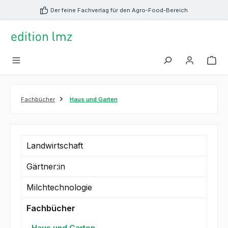
alt springen
Der feine Fachverlag für den Agro-Food-Bereich
Fachbücher
Haus und Garten
Landwirtschaft
Gärtner:in
Milchtechnologie
Fachbücher
Haus und Garten