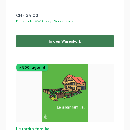
Regulärer Preis:
CHF 34.00
Preise inkl. MWST zzgl. Versandkosten
In den Warenkorb
> 500 lagernd
Le jardin familial