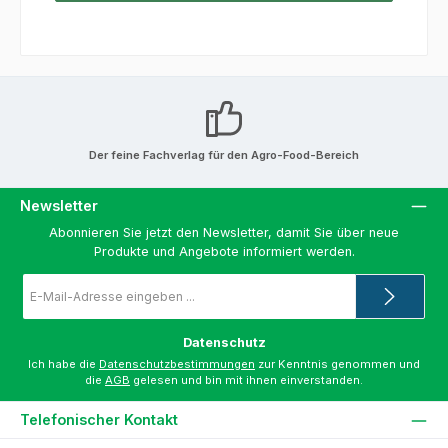
Der feine Fachverlag für den Agro-Food-Bereich
Newsletter
Abonnieren Sie jetzt den Newsletter, damit Sie über neue
Produkte und Angebote informiert werden.
E-
Mail-
Adresse
*
Datenschutz
Ich habe die
Datenschutzbestimmungen
zur Kenntnis genommen und
die
AGB
gelesen und bin mit ihnen einverstanden.
Telefonischer Kontakt