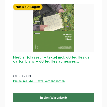
Nur 8 auf Lager!
Herbier (classeur + texte) incl. 60 feuilles de
carton blanc + 60 feuilles adhésives
transparentes
Regulärer Preis:
CHF 79.00
Preise inkl. MWST zzgl. Versandkosten
In den Warenkorb