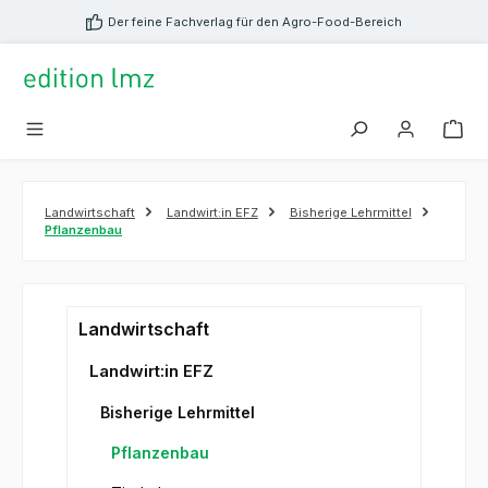
alt springen
Der feine Fachverlag für den Agro-Food-Bereich
Landwirtschaft
Landwirt:in EFZ
Bisherige Lehrmittel
Pflanzenbau
Landwirtschaft
Landwirt:in EFZ
Bisherige Lehrmittel
Pflanzenbau