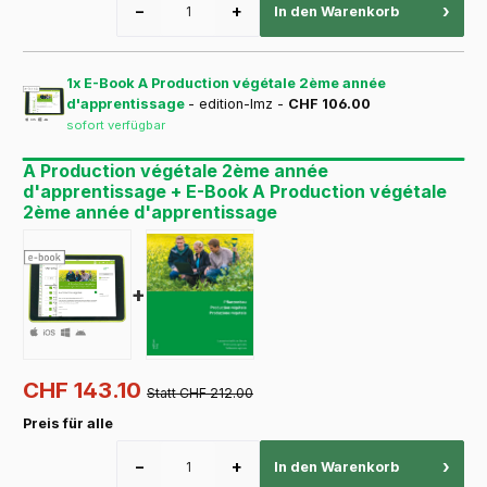
−
+
›
In den Warenkorb
1x E-Book A Production végétale 2ème année
d'apprentissage
- edition-lmz -
CHF 106.00
sofort verfügbar
A Production végétale 2ème année
d'apprentissage + E-Book A Production végétale
2ème année d'apprentissage
+
CHF 143.10
Statt CHF 212.00
Preis für alle
−
+
›
In den Warenkorb