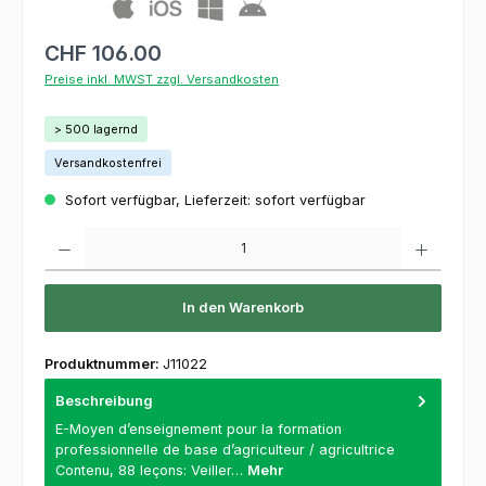
CHF 106.00
Preise inkl. MWST zzgl. Versandkosten
> 500 lagernd
Versandkostenfrei
Sofort verfügbar, Lieferzeit: sofort verfügbar
Produkt Anzahl: Gib den gewünschten Wert ein oder benutze die Schaltflächen um die 
In den Warenkorb
Produktnummer:
J11022
Beschreibung
E-Moyen d’enseignement pour la formation
professionnelle de base d’agriculteur / agricultrice
Contenu, 88 leçons: Veiller…
Mehr