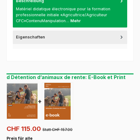
Beschreibung
Matériel didatique électronique pour la formation
professionnelle initiale «Agricultrice/Agriculteur
CFC»ContenuManipulation…
Mehr
Eigenschaften
d Détention d’animaux de rente: E-Book et Print
+
CHF 115.00
Statt CHF 157.00
Preis für alle