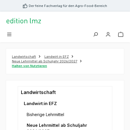
alt springen
Der feine Fachverlag für den Agro-Food-Bereich
Landwirtschaft
Landwirt:in EFZ
Neue Lehrmittel ab Schuljahr 2026/2027
Halten von Nutztieren
Landwirtschaft
Landwirt:in EFZ
Bisherige Lehrmittel
Neue Lehrmittel ab Schuljahr