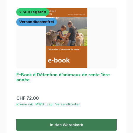
> 500 lagernd
Versandkostenfrei
E-Book d Détention d’animaux de rente 1ère
année
Regulärer Preis:
CHF 72.00
Preise inkl. MWST zzgl. Versandkosten
In den Warenkorb