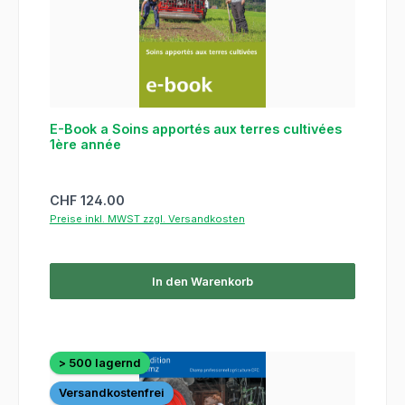
E-Book a Soins apportés aux terres cultivées
1ère année
Regulärer Preis:
CHF 124.00
Preise inkl. MWST zzgl. Versandkosten
In den Warenkorb
> 500 lagernd
Versandkostenfrei