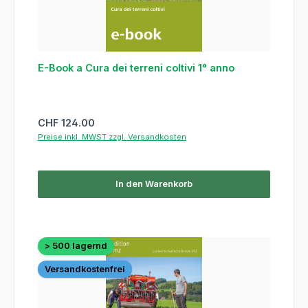
E-Book a Cura dei terreni coltivi 1° anno
Regulärer Preis:
CHF 124.00
Preise inkl. MWST zzgl. Versandkosten
In den Warenkorb
> 500 lagernd
Versandkostenfrei