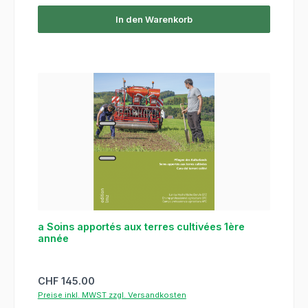
In den Warenkorb
a Soins apportés aux terres cultivées 1ère
année
Regulärer Preis:
CHF 145.00
Preise inkl. MWST zzgl. Versandkosten