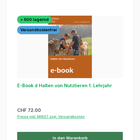
> 500 lagernd
Versandkostenfrei
E-Book d Halten von Nutztieren 1. Lehrjahr
Regulärer Preis:
CHF 72.00
Preise inkl. MWST zzgl. Versandkosten
In den Warenkorb