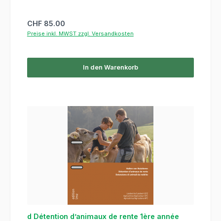
Regulärer Preis:
CHF 85.00
Preise inkl. MWST zzgl. Versandkosten
In den Warenkorb
d Détention d’animaux de rente 1ère année