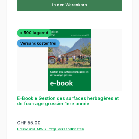
In den Warenkorb
> 500 lagernd
Versandkostenfrei
E-Book e Gestion des surfaces herbagères et
de fourrage grossier 1ère année
Regulärer Preis:
CHF 55.00
Preise inkl. MWST zzgl. Versandkosten