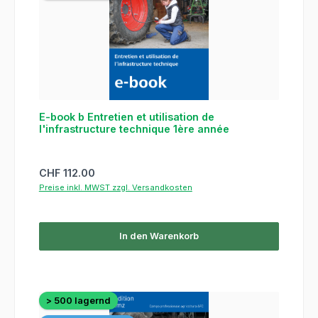
E-book b Entretien et utilisation de
l'infrastructure technique 1ère année
Regulärer Preis:
CHF 112.00
Preise inkl. MWST zzgl. Versandkosten
In den Warenkorb
> 500 lagernd