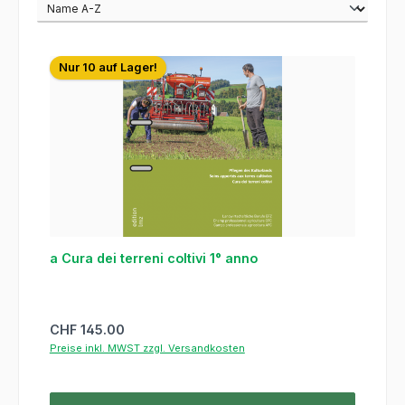
Nur 10 auf Lager!
a Cura dei terreni coltivi 1° anno
Regulärer Preis:
CHF 145.00
Preise inkl. MWST zzgl. Versandkosten