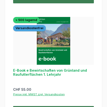
> 500 lagernd
Versandkostenfrei
E-Book e Bewirtschaften von Grünland und
Raufutterflächen 1. Lehrjahr
Regulärer Preis:
CHF 55.00
Preise inkl. MWST zzgl. Versandkosten