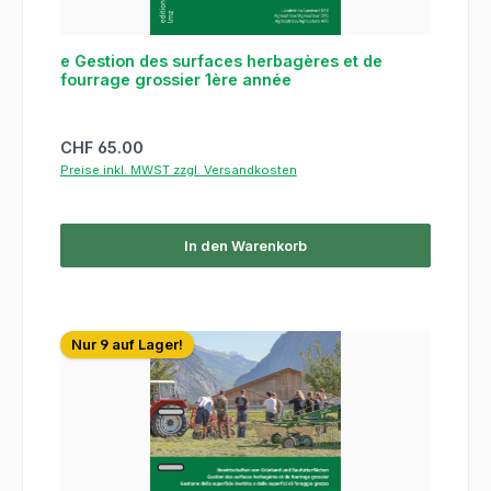
e Gestion des surfaces herbagères et de
fourrage grossier 1ère année
Regulärer Preis:
CHF 65.00
Preise inkl. MWST zzgl. Versandkosten
In den Warenkorb
Nur 9 auf Lager!