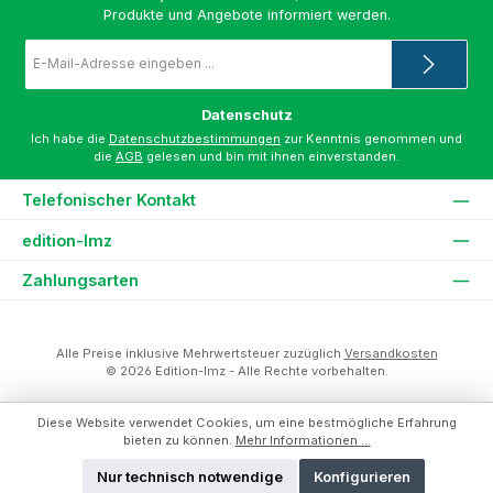
Produkte und Angebote informiert werden.
E-
Mail-
Adresse
*
Datenschutz
Ich habe die
Datenschutzbestimmungen
zur Kenntnis genommen und
die
AGB
gelesen und bin mit ihnen einverstanden.
Telefonischer Kontakt
edition-lmz
Zahlungsarten
Alle Preise inklusive Mehrwertsteuer zuzüglich
Versandkosten
© 2026 Edition-lmz - Alle Rechte vorbehalten.
Diese Website verwendet Cookies, um eine bestmögliche Erfahrung
bieten zu können.
Mehr Informationen ...
Nur technisch notwendige
Konfigurieren