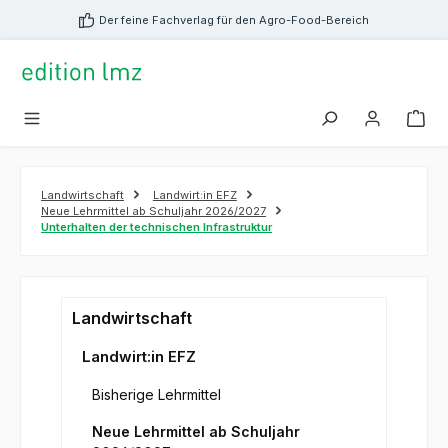
alt springen
Der feine Fachverlag für den Agro-Food-Bereich
Landwirtschaft
Landwirt:in EFZ
Neue Lehrmittel ab Schuljahr 2026/2027
Unterhalten der technischen Infrastruktur
Landwirtschaft
Landwirt:in EFZ
Bisherige Lehrmittel
Neue Lehrmittel ab Schuljahr