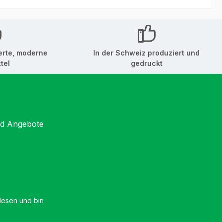
erte, moderne
In der Schweiz produziert und
tel
gedruckt
nd Angebote
esen und bin