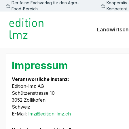
Der feine Fachverlag für den Agro-
Kooperativ. 
springen
Zur Hauptnavigation springen
Food-Bereich
Kompetent.
Landwirtsch
Impressum
Verantwortliche Instanz:
Edition-lmz AG
Schützenstrasse 10
3052 Zollikofen
Schweiz
E-Mail:
lmz@edition-lmz.ch