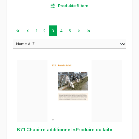
Produkte filtern
Seite
Seite
Seite
Seite
Seite
1
2
3
4
5
B7.1 Chapitre additionnel «Produire du lait»