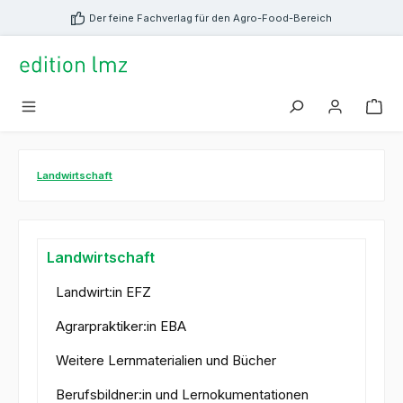
alt springen
Der feine Fachverlag für den Agro-Food-Bereich
Landwirtschaft
Landwirtschaft
Landwirt:in EFZ
Agrarpraktiker:in EBA
Weitere Lernmaterialien und Bücher
Berufsbildner:in und Lernokumentationen