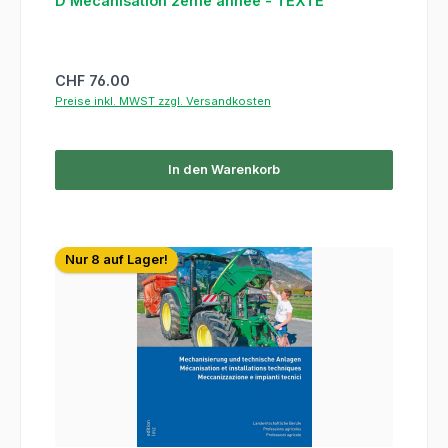
D Mécanisation 2ème année - TEXTE
Regulärer Preis:
CHF 76.00
Preise inkl. MWST zzgl. Versandkosten
In den Warenkorb
Nur 8 auf Lager!