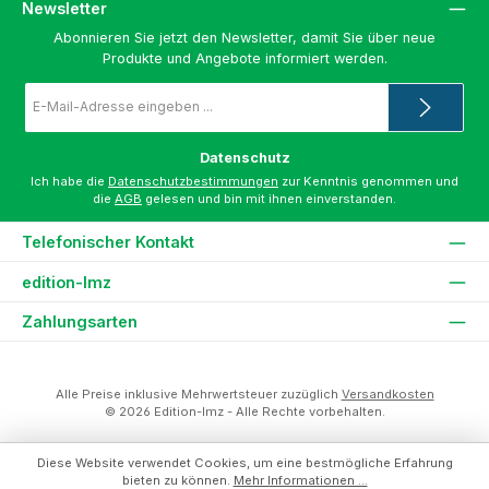
Newsletter
Abonnieren Sie jetzt den Newsletter, damit Sie über neue
Produkte und Angebote informiert werden.
E-
Mail-
Adresse
*
Datenschutz
Ich habe die
Datenschutzbestimmungen
zur Kenntnis genommen und
die
AGB
gelesen und bin mit ihnen einverstanden.
Telefonischer Kontakt
edition-lmz
Zahlungsarten
Alle Preise inklusive Mehrwertsteuer zuzüglich
Versandkosten
© 2026 Edition-lmz - Alle Rechte vorbehalten.
Diese Website verwendet Cookies, um eine bestmögliche Erfahrung
bieten zu können.
Mehr Informationen ...