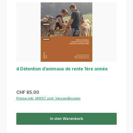
d Détention d’animaux de rente 1ère année
Regulärer Preis:
CHF 85.00
Preise inkl. MWST zzgl. Versandkosten
In den Warenkorb