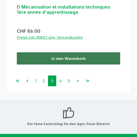
D Mécanisation et installations techniques
1ère année d'apprentissage
Regulärer Preis:
CHF 86.00
Preise inkl. MWST zzgl. Versandkosten
In den Warenkorb
Seite
Seite
Seite
Seite
Seite
1
2
3
4
5
Der feine Fachverlag für den Agro-Food-Bereich