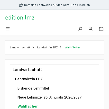
alt springen
Der feine Fachverlag für den Agro-Food-Bereich
Landwirtschaft
Landwirt:in EFZ
Wahlfächer
Landwirtschaft
Landwirt:in EFZ
Bisherige Lehrmittel
Neue Lehrmittel ab Schuljahr 2026/2027
Wahlfächer