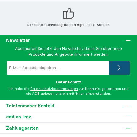
Der feine Fachverlag für den Agro-Food-Bereich
Newsletter
Abonnieren Sie jetzt den Newsletter, damit Sie über neue
Produkte und Angebote informiert werden.
E-
Mail-
Adresse
*
Datenschutz
Ich habe die
Datenschutzbestimmungen
zur Kenntnis genommen und
die
AGB
gelesen und bin mit ihnen einverstanden.
Telefonischer Kontakt
edition-lmz
Zahlungsarten