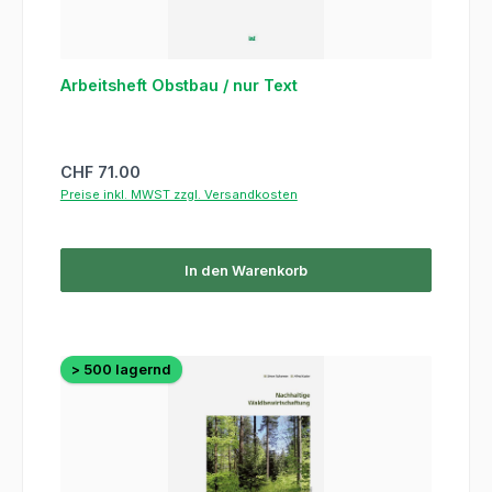
Arbeitsheft Obstbau / nur Text
Regulärer Preis:
CHF 71.00
Preise inkl. MWST zzgl. Versandkosten
In den Warenkorb
> 500 lagernd