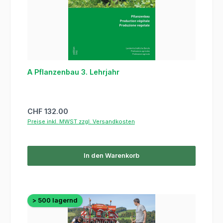
A Pflanzenbau 3. Lehrjahr
Regulärer Preis:
CHF 132.00
Preise inkl. MWST zzgl. Versandkosten
In den Warenkorb
> 500 lagernd