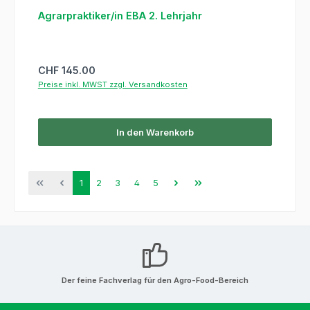
Agrarpraktiker/in EBA 2. Lehrjahr
Regulärer Preis:
CHF 145.00
Preise inkl. MWST zzgl. Versandkosten
In den Warenkorb
Seite
Seite
Seite
Seite
Seite
1
2
3
4
5
Der feine Fachverlag für den Agro-Food-Bereich