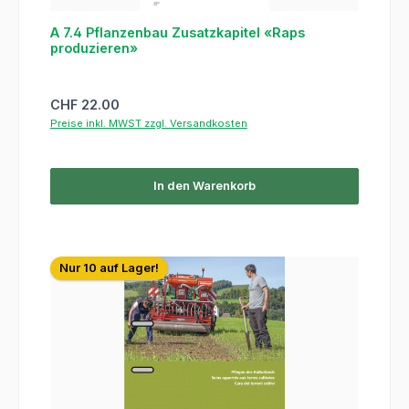
A 7.4 Pflanzenbau Zusatzkapitel «Raps
produzieren»
Regulärer Preis:
CHF 22.00
Preise inkl. MWST zzgl. Versandkosten
In den Warenkorb
Nur 10 auf Lager!