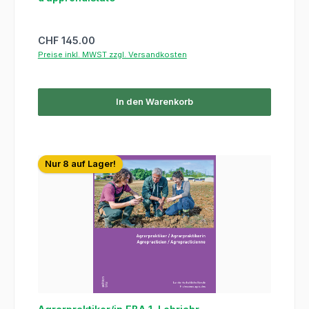
Regulärer Preis:
CHF 145.00
Preise inkl. MWST zzgl. Versandkosten
In den Warenkorb
Nur 8 auf Lager!