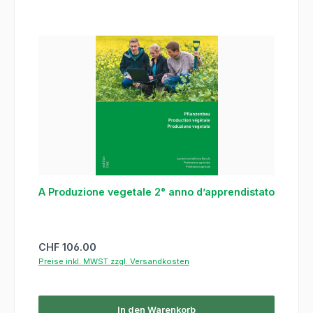
A Produzione vegetale 2° anno d’apprendistato
Regulärer Preis:
CHF 106.00
Preise inkl. MWST zzgl. Versandkosten
In den Warenkorb