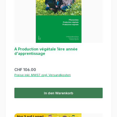
A Production végétale 1ère année
d'apprentissage
Regulärer Preis:
CHF 106.00
Preise inkl. MWST zzgl. Versandkosten
In den Warenkorb
Nur 3 auf Lager!