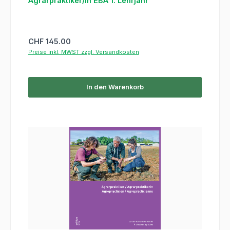
Agrarpraktiker/in EBA 1. Lehrjahr
Regulärer Preis:
CHF 145.00
Preise inkl. MWST zzgl. Versandkosten
In den Warenkorb