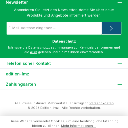
Newsletter
Abonnieren Sie jetzt den Newsletter, damit Sie über neue
Produkte und Angebote informiert werden.
E-
Mail-
Adresse
*
Datenschutz
Ich habe die
Datenschutzbestimmungen
zur Kenntnis genommen und
die
AGB
gelesen und bin mit ihnen einverstanden.
Telefonischer Kontakt
edition-lmz
Zahlungsarten
Alle Preise inklusive Mehrwertsteuer zuzüglich
Versandkosten
© 2026 Edition-lmz - Alle Rechte vorbehalten.
Diese Website verwendet Cookies, um eine bestmögliche Erfahrung
bieten zu können.
Mehr Informationen ...