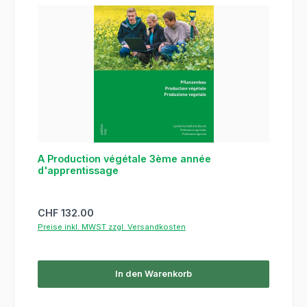
A Production végétale 3ème année
d'apprentissage
Regulärer Preis:
CHF 132.00
Preise inkl. MWST zzgl. Versandkosten
In den Warenkorb