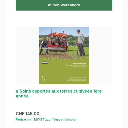
In den Warenkorb
a Soins apportés aux terres cultivées 1ère
année
Regulärer Preis:
CHF 145.00
Preise inkl. MWST zzgl. Versandkosten