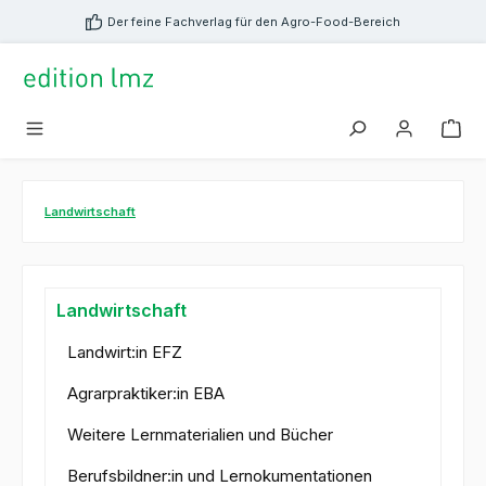
alt springen
Der feine Fachverlag für den Agro-Food-Bereich
Landwirtschaft
Landwirtschaft
Landwirt:in EFZ
Agrarpraktiker:in EBA
Weitere Lernmaterialien und Bücher
Berufsbildner:in und Lernokumentationen