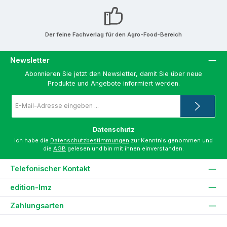
Der feine Fachverlag für den Agro-Food-Bereich
Newsletter
Abonnieren Sie jetzt den Newsletter, damit Sie über neue
Produkte und Angebote informiert werden.
E-
Mail-
Adresse
*
Datenschutz
Ich habe die
Datenschutzbestimmungen
zur Kenntnis genommen und
die
AGB
gelesen und bin mit ihnen einverstanden.
Telefonischer Kontakt
edition-lmz
Zahlungsarten