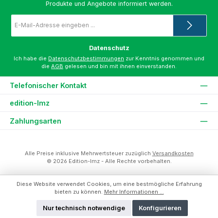
Produkte und Angebote informiert werden.
E-
Mail-
Adresse
*
Datenschutz
Ich habe die
Datenschutzbestimmungen
zur Kenntnis genommen und
die
AGB
gelesen und bin mit ihnen einverstanden.
Telefonischer Kontakt
edition-lmz
Zahlungsarten
Alle Preise inklusive Mehrwertsteuer zuzüglich
Versandkosten
© 2026 Edition-lmz - Alle Rechte vorbehalten.
Diese Website verwendet Cookies, um eine bestmögliche Erfahrung
bieten zu können.
Mehr Informationen ...
Nur technisch notwendige
Konfigurieren