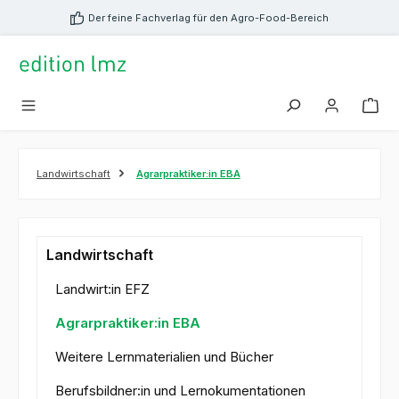
alt springen
Der feine Fachverlag für den Agro-Food-Bereich
Landwirtschaft
Agrarpraktiker:in EBA
Landwirtschaft
Landwirt:in EFZ
Agrarpraktiker:in EBA
Weitere Lernmaterialien und Bücher
Berufsbildner:in und Lernokumentationen