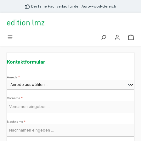
alt springen
Der feine Fachverlag für den Agro-Food-Bereich
Kontaktformular
Anrede
*
Vorname
*
Nachname
*