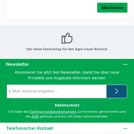
Abschicken
Der feine Fachverlag für den Agro-Food-Bereich
Newsletter
Abonnieren Sie jetzt den Newsletter, damit Sie über neue
Produkte und Angebote informiert werden.
E-
Mail-
Adresse
*
Datenschutz
Ich habe die
Datenschutzbestimmungen
zur Kenntnis genommen und
die
AGB
gelesen und bin mit ihnen einverstanden.
Telefonischer Kontakt