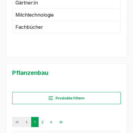
Gärtner:in
Milchtechnologie
Fachbücher
Pflanzenbau
Produkte filtern
Seite
Seite
1
2