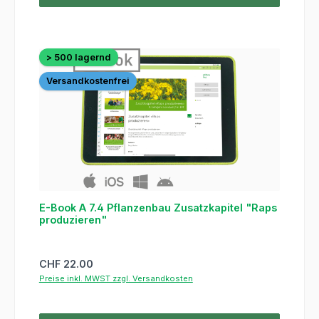
> 500 lagernd
Versandkostenfrei
E-Book A 7.4 Pflanzenbau Zusatzkapitel "Raps
produzieren"
Regulärer Preis:
CHF 22.00
Preise inkl. MWST zzgl. Versandkosten