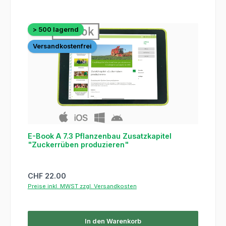
> 500 lagernd
Versandkostenfrei
E-Book A 7.3 Pflanzenbau Zusatzkapitel
"Zuckerrüben produzieren"
Regulärer Preis:
CHF 22.00
Preise inkl. MWST zzgl. Versandkosten
In den Warenkorb