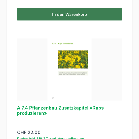
In den Warenkorb
A 7.4 Pflanzenbau Zusatzkapitel «Raps
produzieren»
Regulärer Preis:
CHF 22.00
Preise inkl. MWST zzgl. Versandkosten