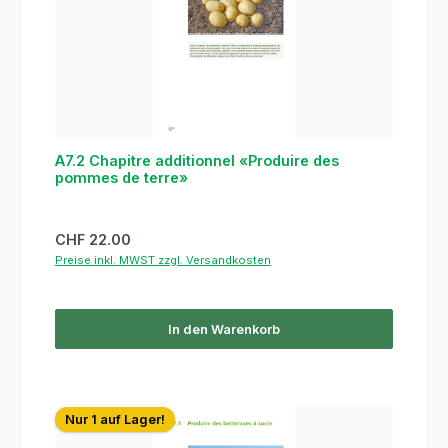
A7.2 Chapitre additionnel «Produire des
pommes de terre»
Regulärer Preis:
CHF 22.00
Preise inkl. MWST zzgl. Versandkosten
In den Warenkorb
Nur 1 auf Lager!