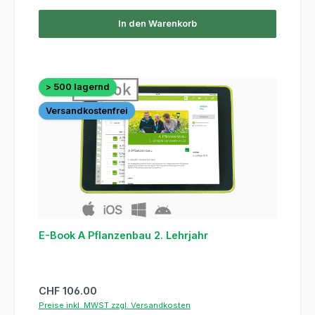
In den Warenkorb
> 500 lagernd
Versandkostenfrei
E-Book A Pflanzenbau 2. Lehrjahr
Regulärer Preis:
CHF 106.00
Preise inkl. MWST zzgl. Versandkosten