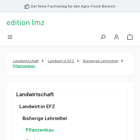
alt springen
Der feine Fachverlag für den Agro-Food-Bereich
Landwirtschaft
Landwirt:in EFZ
Bisherige Lehrmittel
Pflanzenbau
Landwirtschaft
Landwirt:in EFZ
Bisherige Lehrmittel
Pflanzenbau