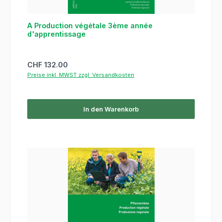
A Production végétale 3ème année
d'apprentissage
Regulärer Preis:
CHF 132.00
Preise inkl. MWST zzgl. Versandkosten
In den Warenkorb