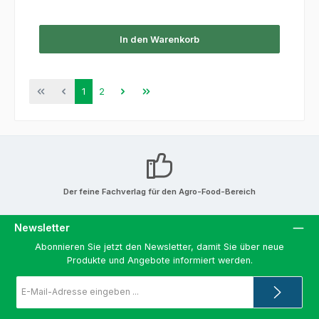
In den Warenkorb
Seite
Seite
1
2
Der feine Fachverlag für den Agro-Food-Bereich
Newsletter
Abonnieren Sie jetzt den Newsletter, damit Sie über neue
Produkte und Angebote informiert werden.
E-
Mail-
Adresse
*