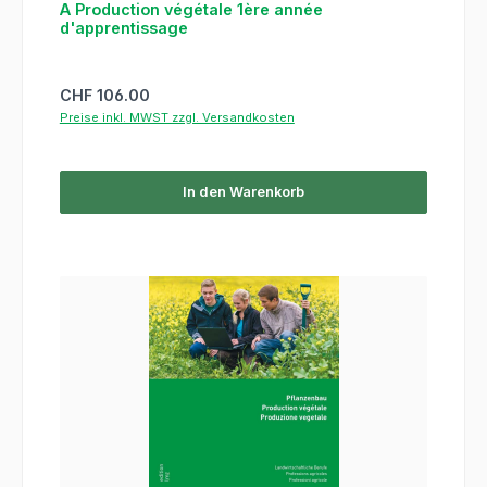
A Production végétale 1ère année
d'apprentissage
Regulärer Preis:
CHF 106.00
Preise inkl. MWST zzgl. Versandkosten
In den Warenkorb