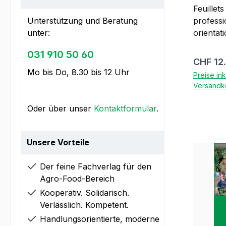
Feuillet
Unterstützung und Beratung
professi
unter:
orientat
cultures
031 910 50 60
vinification Le dos
Reguläre
CHF 12
formatio
Mo bis Do, 8.30 bis 12 Uhr
Preise in
d'agrop
Versandk
parties: Feuillets complémentaires
pour la 
Oder über unser
Kontaktformular
.
d'agropr
base du 
d'un des
Unsere Vorteile
agricult
arboricu
Der feine Fachverlag für den
viticulteur 
Agro-Food-Bereich
parties
Kooperativ. Solidarisch.
séparém
Verlässlich. Kompetent.
recomma
Handlungsorientierte, moderne