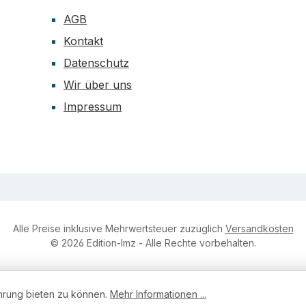
accessibile
AGB
gratuitamente:Documenta
Kontakt
apprendimento di OmlIl li
adatto anche per la form
Datenschutz
partire dal
Wir über uns
2026.Editore: Organizzaz
Impressum
mondo del lavoro (Oml)
AgriAliForm
Alle Preise inklusive Mehrwertsteuer zuzüglich
Versandkosten
© 2026 Edition-lmz - Alle Rechte vorbehalten.
hrung bieten zu können.
Mehr Informationen ...