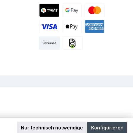
zione di
nk è
Twint
Google Pay
Mastercard
azione a
Visa
Apple Pay
American Express
ione del
Vorkasse
Rechnung
Nur technisch notwendige
Konfigurieren