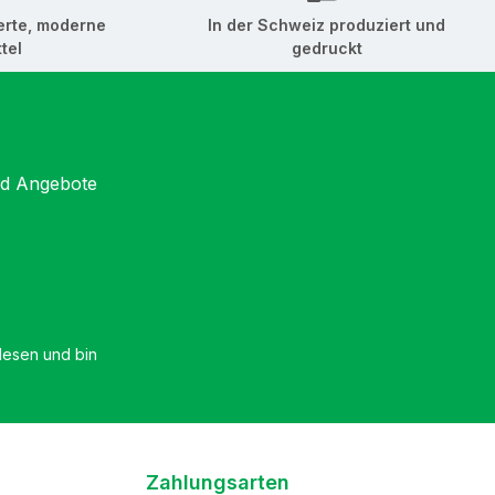
lasseur
erte, moderne
In der Schweiz produziert und
 index
tel
gedruckt
asseur
aquelle
 Le lien
nt
nd Angebote
ment
ons à
 travail
tore
ioniSolo
esen und bin
lorato da
litore
ink in
Zahlungsarten
Il link è