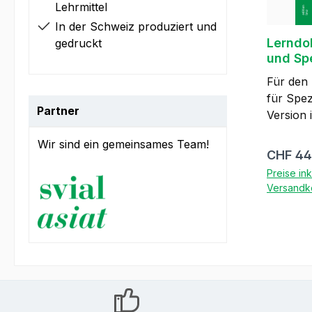
version 
Lehrmittel
au métier chois
In der Schweiz produziert und
Lerndo
gedruckt
und Sp
Für den
für Spe
Partner
Version 
mit farb
Wir sind ein gemeinsames Team!
Herausge
Reguläre
CHF 44
Arbeitsw
Preise in
Auflage 
Versandk
Ausbild
geeignet