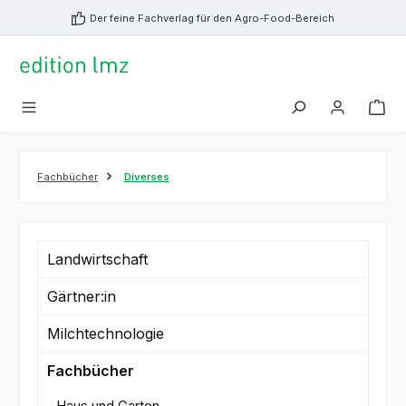
alt springen
Der feine Fachverlag für den Agro-Food-Bereich
Fachbücher
Diverses
Landwirtschaft
Gärtner:in
Milchtechnologie
Fachbücher
Haus und Garten