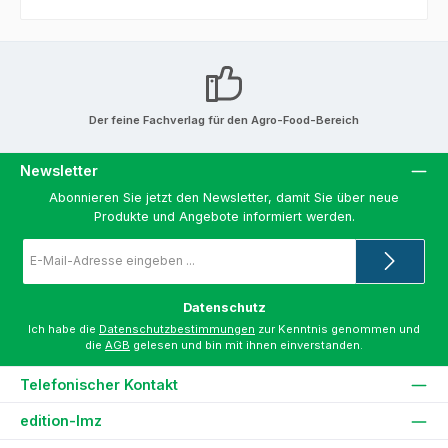
Der feine Fachverlag für den Agro-Food-Bereich
Newsletter
Abonnieren Sie jetzt den Newsletter, damit Sie über neue
Produkte und Angebote informiert werden.
E-
Mail-
Adresse
*
Datenschutz
Ich habe die
Datenschutzbestimmungen
zur Kenntnis genommen und
die
AGB
gelesen und bin mit ihnen einverstanden.
Telefonischer Kontakt
edition-lmz