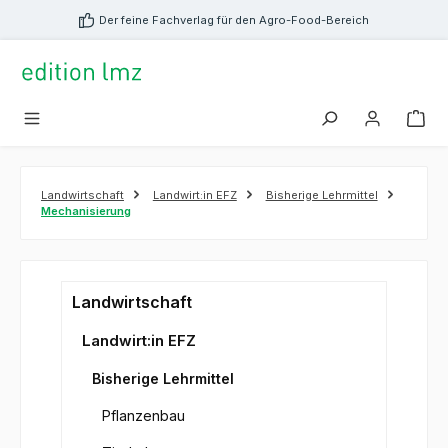
alt springen
Der feine Fachverlag für den Agro-Food-Bereich
Landwirtschaft
Landwirt:in EFZ
Bisherige Lehrmittel
Mechanisierung
Landwirtschaft
Landwirt:in EFZ
Bisherige Lehrmittel
Pflanzenbau