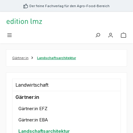
alt springen
Der feine Fachverlag für den Agro-Food-Bereich
Gärtner:in
Landschaftsarchitektur
Landwirtschaft
Gärtner:in
Gärtner:in EFZ
Gärtner:in EBA
Landschaftsarchitektur