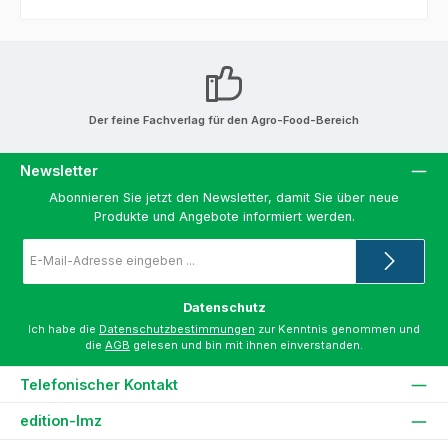
Der feine Fachverlag für den Agro-Food-Bereich
Newsletter
Abonnieren Sie jetzt den Newsletter, damit Sie über neue
Produkte und Angebote informiert werden.
E-
Mail-
Adresse
*
Datenschutz
Ich habe die
Datenschutzbestimmungen
zur Kenntnis genommen und
die
AGB
gelesen und bin mit ihnen einverstanden.
Telefonischer Kontakt
edition-lmz