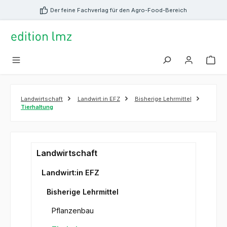
alt springen
Der feine Fachverlag für den Agro-Food-Bereich
Landwirtschaft
Landwirt:in EFZ
Bisherige Lehrmittel
Tierhaltung
Landwirtschaft
Landwirt:in EFZ
Bisherige Lehrmittel
Pflanzenbau