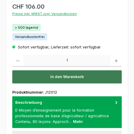
CHF 106.00
Preise inkl. MWST zzgl. Versandkosten
> 500 lagernd
Versandkostenfrei
Sofort verfügbar, Lieferzeit: sofort verfügbar
Produkt Anzahl: Gib den gewünschten Wert ein oder benutze die Schaltflächen um die 
In den Warenkorb
Produktnummer:
J12012
Beschreibung
E-Moyen d’enseignement pour la formation
professionnelle de base d’agriculteur / agricultrice
Contenu, 80 leçons: Approch…
Mehr