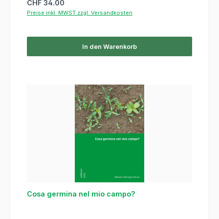
Regulärer Preis:
CHF 34.00
Preise inkl. MWST zzgl. Versandkosten
In den Warenkorb
Cosa germina nel mio campo?