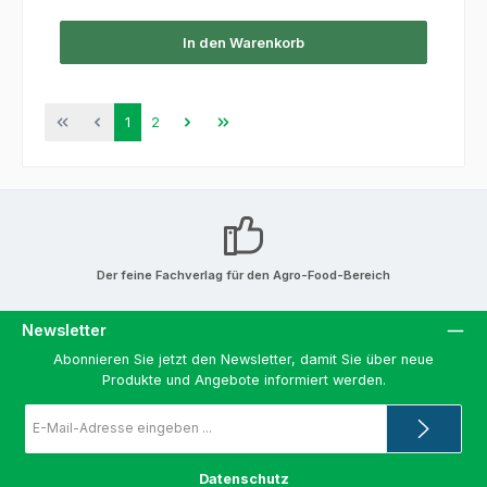
In den Warenkorb
Seite
Seite
1
2
Der feine Fachverlag für den Agro-Food-Bereich
Newsletter
Abonnieren Sie jetzt den Newsletter, damit Sie über neue
Produkte und Angebote informiert werden.
E-
Mail-
Adresse
*
Datenschutz