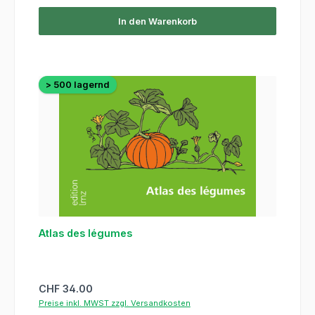
In den Warenkorb
> 500 lagernd
Atlas des légumes
Regulärer Preis:
CHF 34.00
Preise inkl. MWST zzgl. Versandkosten