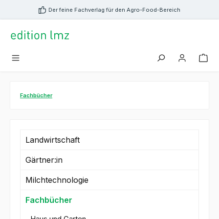
alt springen
Der feine Fachverlag für den Agro-Food-Bereich
Fachbücher
Landwirtschaft
Gärtner:in
Milchtechnologie
Fachbücher
Haus und Garten