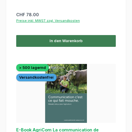
Regulärer Preis:
CHF 78.00
Preise inkl. MWST zzgl. Versandkosten
In den Warenkorb
> 500 lagernd
Versandkostenfrei
E-Book AgriCom La communication de