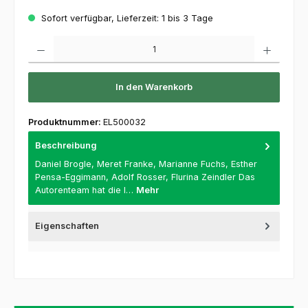
Sofort verfügbar, Lieferzeit: 1 bis 3 Tage
Produkt Anzahl: Gib den gewünschten Wert ein oder benutze die Schaltflächen um die 
In den Warenkorb
Produktnummer:
EL500032
Beschreibung
Daniel Brogle, Meret Franke, Marianne Fuchs, Esther
Pensa-Eggimann, Adolf Rosser, Flurina Zeindler Das
Autorenteam hat die I…
Mehr
Eigenschaften