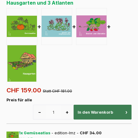
Hausgarten und 3 Atlanten
+
+
+
CHF 159.00
Statt CHF 181.00
Preis für alle
−
+
›
In den Warenkorb
1x Gemüseatlas
- edition-lmz -
CHF 34.00