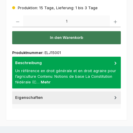
Produktion: 15 Tage, Lieferung: 1 bis 3 Tage
Produkt Anzahl: Gib den gewünschten Wert ein oder benutze die Schaltflächen um die 
In den Warenkorb
Produktnummer:
ELJ15001
Beschreibung
Un référence en droit générale et en droit agraire pour
l’agriculture Contenu: Notions de base La Constitution
fédérale (C…
Mehr
Eigenschaften