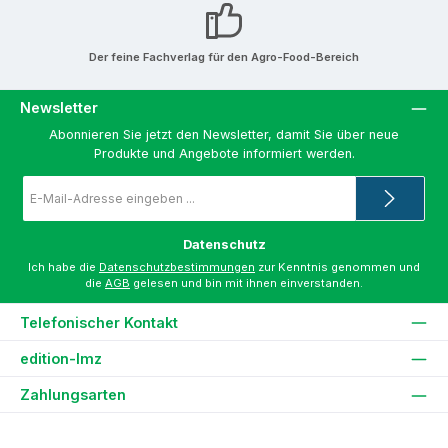
Der feine Fachverlag für den Agro-Food-Bereich
Newsletter
Abonnieren Sie jetzt den Newsletter, damit Sie über neue
Produkte und Angebote informiert werden.
E-
Mail-
Adresse
*
Datenschutz
Ich habe die
Datenschutzbestimmungen
zur Kenntnis genommen und
die
AGB
gelesen und bin mit ihnen einverstanden.
Telefonischer Kontakt
edition-lmz
Zahlungsarten