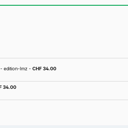
s
- edition-lmz -
CHF 34.00
F 34.00