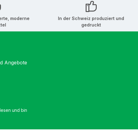
erte, moderne
In der Schweiz produziert und
tel
gedruckt
nd Angebote
esen und bin