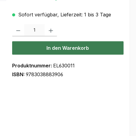
Sofort verfügbar, Lieferzeit: 1 bis 3 Tage
Produkt Anzahl: Gib den gewünschten Wert ein oder benutze die Scha
In den Warenkorb
Produktnummer:
EL630011
ISBN:
9783038883906