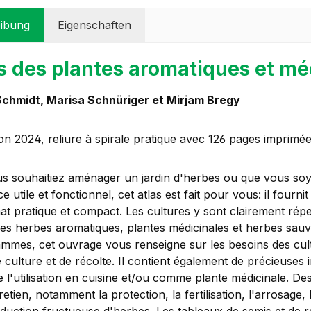
ibung
Eigenschaften
s des plantes aromatiques et mé
Schmidt, Marisa Schnüriger et Mirjam Bregy
ion 2024, reliure à spirale pratique avec 126 pages imprimé
s souhaitiez aménager un jardin d'herbes ou que vous so
e utile et fonctionnel, cet atlas est fait pour vous: il fourn
t pratique et compact. Les cultures y sont clairement réper
es herbes aromatiques, plantes médicinales et herbes sauvag
mmes, cet ouvrage vous renseigne sur les besoins des cultur
 culture et de récolte. Il contient également de précieuses i
e l'utilisation en cuisine et/ou comme plante médicinale. D
retien, notamment la protection, la fertilisation, l'arrosage, 