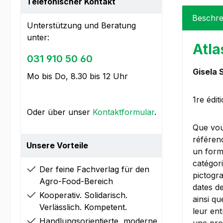
Telefonischer Kontakt
Beschre
Unterstützung und Beratung
unter:
Atla
031 910 50 60
Gisela 
Mo bis Do, 8.30 bis 12 Uhr
1re édit
Oder über unser
Kontaktformular
.
Que vou
référenc
Unsere Vorteile
un forma
catégori
Der feine Fachverlag für den
pictogra
Agro-Food-Bereich
dates de
Kooperativ. Solidarisch.
ainsi qu
Verlässlich. Kompetent.
leur ent
Handlungsorientierte, moderne