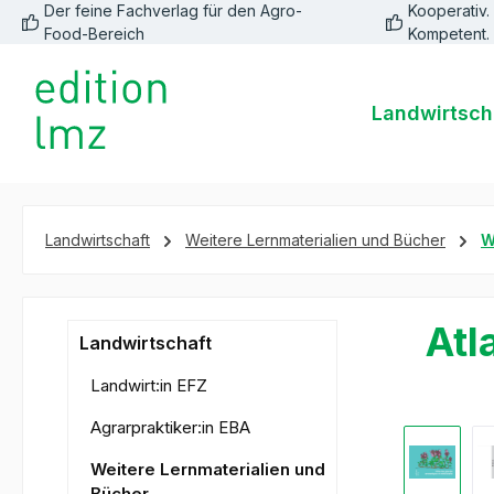
Der feine Fachverlag für den Agro-
Kooperativ. 
springen
Zur Hauptnavigation springen
Food-Bereich
Kompetent.
Landwirtsch
Landwirtschaft
Weitere Lernmaterialien und Bücher
W
Atl
Landwirtschaft
Landwirt:in EFZ
Agrarpraktiker:in EBA
Bildergale
Weitere Lernmaterialien und
Bücher