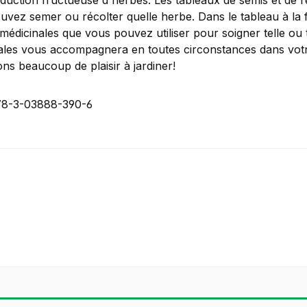
duction fructueuse d'herbes. Les tableaux de semis et de r
uvez semer ou récolter quelle herbe. Dans le tableau à la 
médicinales que vous pouvez utiliser pour soigner telle ou t
ales vous accompagnera en toutes circonstances dans votr
ns beaucoup de plaisir à jardiner!
78-3-03888-390-6