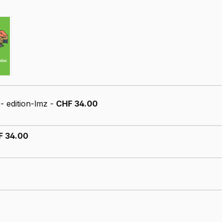
s
- edition-lmz -
CHF 34.00
F 34.00