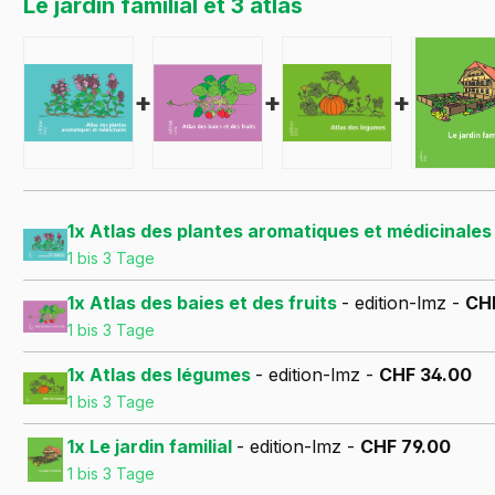
Le jardin familial et 3 atlas
+
+
+
1x Atlas des plantes aromatiques et médicinale
1 bis 3 Tage
1x Atlas des baies et des fruits
- edition-lmz -
CH
1 bis 3 Tage
1x Atlas des légumes
- edition-lmz -
CHF 34.00
1 bis 3 Tage
1x Le jardin familial
- edition-lmz -
CHF 79.00
1 bis 3 Tage