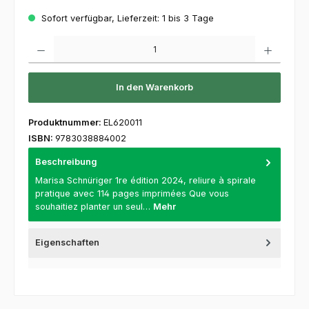
Sofort verfügbar, Lieferzeit: 1 bis 3 Tage
Produkt Anzahl: Gib den gewünschten Wert ein oder benutze die Schaltflächen um die 
In den Warenkorb
Produktnummer:
EL620011
ISBN:
9783038884002
Beschreibung
Marisa Schnüriger 1re édition 2024, reliure à spirale
pratique avec 114 pages imprimées Que vous
souhaitiez planter un seul…
Mehr
Eigenschaften