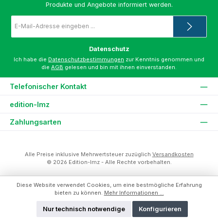
Produkte und Angebote informiert werden.
E-
Mail-
Adresse
*
Datenschutz
Ich habe die
Datenschutzbestimmungen
zur Kenntnis genommen und
die
AGB
gelesen und bin mit ihnen einverstanden.
Telefonischer Kontakt
edition-lmz
Zahlungsarten
Alle Preise inklusive Mehrwertsteuer zuzüglich
Versandkosten
© 2026 Edition-lmz - Alle Rechte vorbehalten.
Diese Website verwendet Cookies, um eine bestmögliche Erfahrung
bieten zu können.
Mehr Informationen ...
Nur technisch notwendige
Konfigurieren