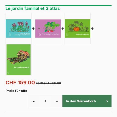
Le jardin familial et 3 atlas
+
+
+
CHF 159.00
Statt CHF 181.00
Preis für alle
−
+
›
In den Warenkorb