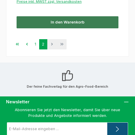
Preise inkl. MWST zzgl. Versandkosten
In den Warenkorb
Seite
Seite
1
2
Der feine Fachverlag für den Agro-Food-Bereich
Newsletter
Abonnieren Sie jetzt den Newsletter, damit Sie über neue
Produkte und Angebote informiert werden.
E-
Mail-
Adresse