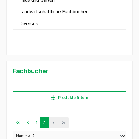
Landwirtschaftliche Fachbücher
Diverses
Fachbücher
Produkte filtern
Seite
Seite
1
2