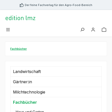
alt springen
Der feine Fachverlag für den Agro-Food-Bereich
Fachbücher
Landwirtschaft
Gärtner:in
Milchtechnologie
Fachbücher
Haus und Garten