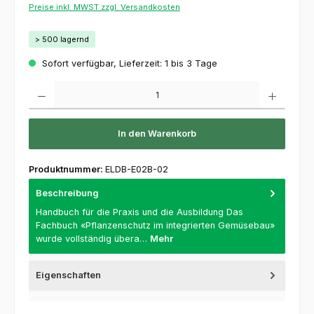
Preise inkl. MWST zzgl. Versandkosten
> 500 lagernd
Sofort verfügbar, Lieferzeit: 1 bis 3 Tage
Produkt Anzahl: Gib den gewünschten Wert ein oder benutze die Schaltflächen um die 
In den Warenkorb
Produktnummer:
ELDB-E02B-02
Beschreibung
Handbuch für die Praxis und die Ausbildung Das
Fachbuch «Pflanzenschutz im integrierten Gemüsebau»
wurde vollständig übera…
Mehr
Eigenschaften