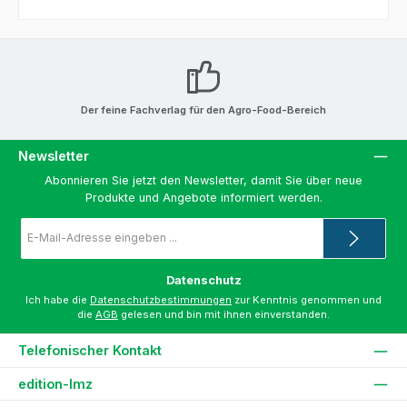
Der feine Fachverlag für den Agro-Food-Bereich
Newsletter
Abonnieren Sie jetzt den Newsletter, damit Sie über neue
Produkte und Angebote informiert werden.
E-
Mail-
Adresse
*
Datenschutz
Ich habe die
Datenschutzbestimmungen
zur Kenntnis genommen und
die
AGB
gelesen und bin mit ihnen einverstanden.
Telefonischer Kontakt
edition-lmz