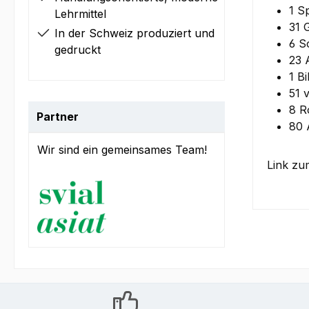
1 Sp
Lehrmittel
31 
In der Schweiz produziert und
6 S
gedruckt
23 
1 Bi
51 
8 R
Partner
80 
Wir sind ein gemeinsames Team!
Link zu