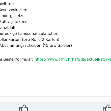
ielbrett
Gesetzeskarten
ondergesetze
Auftragstokens
lanzblatt
viereckige Landschaftsplättchen
ollenkarten (pro Rolle 2 Karten)
Abstimmungsscheiben (10 pro Spieler)
m Bestellformular:
https://www.bfh.ch/hafl/de/aktuell/stor