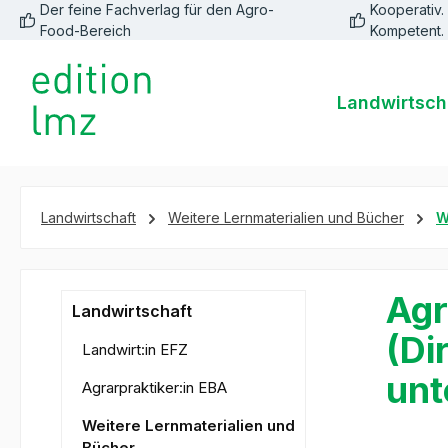
Der feine Fachverlag für den Agro-
Kooperativ. 
springen
Zur Hauptnavigation springen
Food-Bereich
Kompetent.
Landwirtsch
Landwirtschaft
Weitere Lernmaterialien und Bücher
W
Agr
Landwirtschaft
(Di
Landwirt:in EFZ
unt
Agrarpraktiker:in EBA
Weitere Lernmaterialien und
Bücher