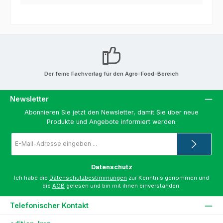
Der feine Fachverlag für den Agro-Food-Bereich
Newsletter
Abonnieren Sie jetzt den Newsletter, damit Sie über neue
Produkte und Angebote informiert werden.
E-
Mail-
Adresse
*
Datenschutz
Ich habe die
Datenschutzbestimmungen
zur Kenntnis genommen und
die
AGB
gelesen und bin mit ihnen einverstanden.
Telefonischer Kontakt