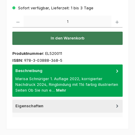
Sofort verfügbar, Lieferzeit: 1 bis 3 Tage
Produkt Anzahl: Gib den gewünschten Wert ein oder benutze die Schaltflächen um die 
In den Warenkorb
Produktnummer:
EL520011
ISBN:
978-3-03888-368-5
Beschreibung
Marisa Schnüriger 1. Auflage 2022, korrigierter
Nachdruck 2024, Ringbindung mit 116 farbig illustrierten
Seiten Ob Sie nun e…
Mehr
Eigenschaften