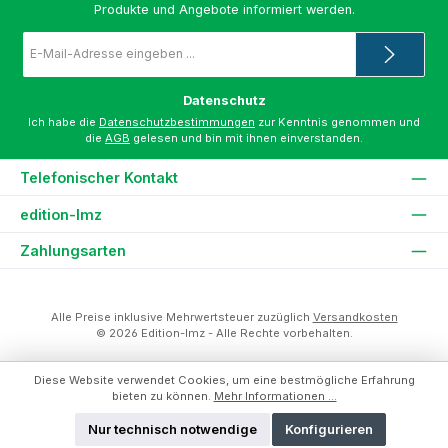
Produkte und Angebote informiert werden.
E-
Mail-
Adresse
*
Datenschutz
Ich habe die
Datenschutzbestimmungen
zur Kenntnis genommen und
die
AGB
gelesen und bin mit ihnen einverstanden.
Telefonischer Kontakt
edition-lmz
Zahlungsarten
Alle Preise inklusive Mehrwertsteuer zuzüglich
Versandkosten
© 2026 Edition-lmz - Alle Rechte vorbehalten.
Diese Website verwendet Cookies, um eine bestmögliche Erfahrung
bieten zu können.
Mehr Informationen ...
Nur technisch notwendige
Konfigurieren