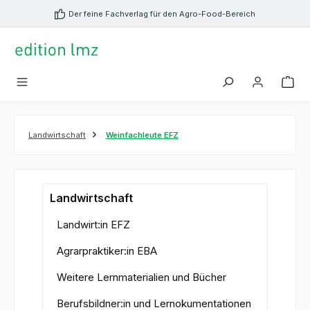
alt springen
Der feine Fachverlag für den Agro-Food-Bereich
Landwirtschaft
Weinfachleute EFZ
Landwirtschaft
Landwirt:in EFZ
Agrarpraktiker:in EBA
Weitere Lernmaterialien und Bücher
Berufsbildner:in und Lernokumentationen