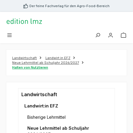
alt springen
Der feine Fachverlag für den Agro-Food-Bereich
Landwirtschaft
Landwirt:in EFZ
Neue Lehrmittel ab Schuljahr 2026/2027
Halten von Nutztieren
Landwirtschaft
Landwirt:in EFZ
Bisherige Lehrmittel
Neue Lehrmittel ab Schuljahr