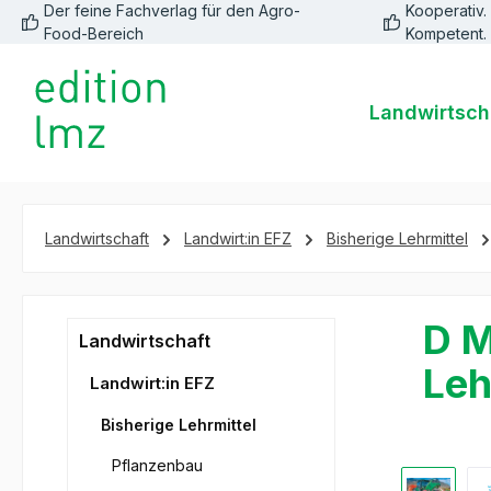
Der feine Fachverlag für den Agro-
Kooperativ. 
springen
Zur Hauptnavigation springen
Food-Bereich
Kompetent.
Landwirtsch
Landwirtschaft
Landwirt:in EFZ
Bisherige Lehrmittel
D M
Landwirtschaft
Leh
Landwirt:in EFZ
Bisherige Lehrmittel
Pflanzenbau
Bildergale