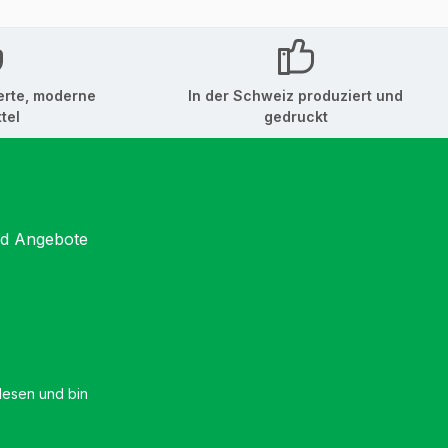
erte, moderne
In der Schweiz produziert und
tel
gedruckt
nd Angebote
esen und bin