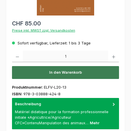
CHF 85.00
Preise inkl. MWST zzgl. Versandkosten
Sofort verfügbar, Lieferzeit: 1 bis 3 Tage
Produkt Anzahl: Gib den gewünschten Wert ein oder benutze die Schaltflächen um die 
In den Warenkorb
Produktnummer:
ELFV-L20-13
ISBN:
978-3-03888-424-8
Beschreibung
Matériel didatique pour la formation professionnelle
initiale «Agricultrice/Agriculteur
CFC»ContenuManipulation des animaux…
Mehr