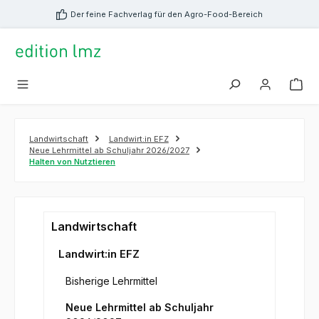
alt springen
Der feine Fachverlag für den Agro-Food-Bereich
Landwirtschaft
Landwirt:in EFZ
Neue Lehrmittel ab Schuljahr 2026/2027
Halten von Nutztieren
Landwirtschaft
Landwirt:in EFZ
Bisherige Lehrmittel
Neue Lehrmittel ab Schuljahr