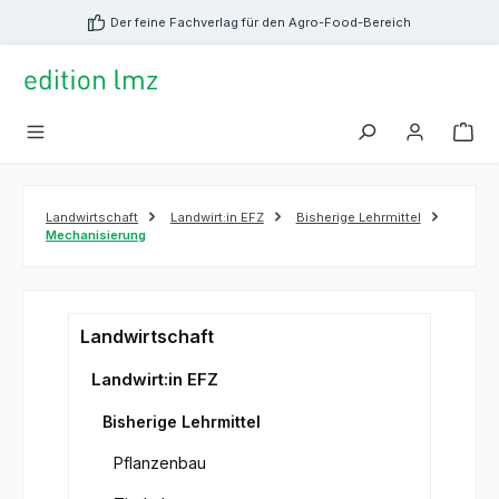
alt springen
Der feine Fachverlag für den Agro-Food-Bereich
Landwirtschaft
Landwirt:in EFZ
Bisherige Lehrmittel
Mechanisierung
Landwirtschaft
Landwirt:in EFZ
Bisherige Lehrmittel
Pflanzenbau