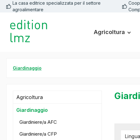
La casa editrice specializzata per il settore
Coope
 ricerca
Passa alla navigazione principale
agroalimentare
Comp
Agricoltura
Giardinaggio
Giard
Agricoltura
Giardinaggio
Giardiniere/a AFC
Giardiniere/a CFP
Lingu