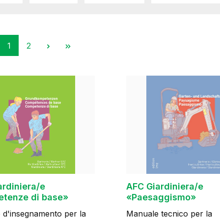
Pagina
Pagina
1
2
rdiniera/e
AFC Giardiniera/e
tenze di base»
«Paesaggismo»
 d'insegnamento per la
Manuale tecnico per la