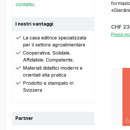
formazio
contatto
.
«Giardinier/
d'insegname
I nostri vantaggi
sull'ordi
Prezzo 
CHF 23
entrata i
Prezzi inc
La casa editrice specializzata
2024, e 
per il settore agroalimentare
formazi
professi
Cooperativa. Solidale.
Competen
Affidabile. Competente.
E, corri
Materiali didattici moderni e
A/B: Ass
orientati alla pratica
clienti 
Prodotto e stampato in
C1: Iden
Svizzera
utilizzar
loro col
Preparaz
piantagi
Partner
delle pi
lotta ai 