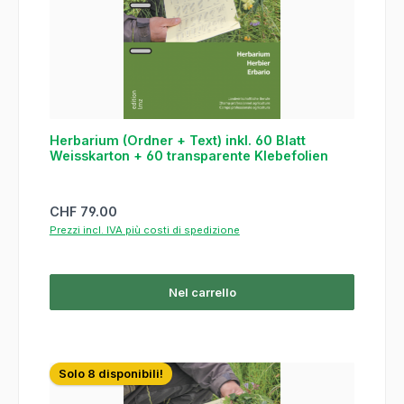
Herbarium (Ordner + Text) inkl. 60 Blatt
Weisskarton + 60 transparente Klebefolien
Prezzo normale:
CHF 79.00
Prezzi incl. IVA più costi di spedizione
Nel carrello
Solo 8 disponibili!