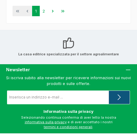
Pagina
Pagina
1
2
La casa editrice specializzata per il settore agroalimentare
Newsletter
Si iscriva subito alla newsletter per ricevere informazioni sui nuovi
prodotti e sulle offerte.
Indirizzo
e-
mail
*
Informativa sulla privacy
Selezionando continua conferma di aver letto la nostra
informativa sulla privacy
e di aver accettato i nostri
termini e condizioni generali
.