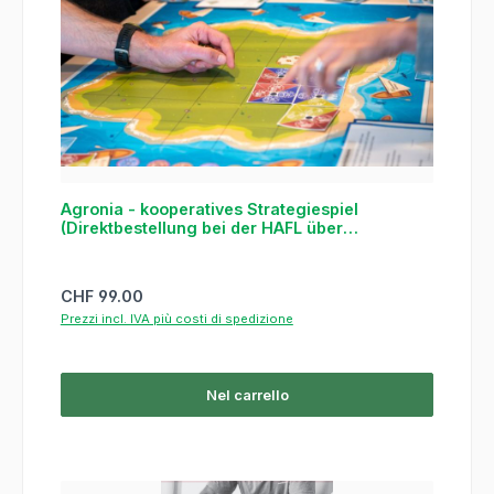
Agronia - kooperatives Strategiespiel
(Direktbestellung bei der HAFL über
untenstehenden Link)
Prezzo normale:
CHF 99.00
Prezzi incl. IVA più costi di spedizione
Nel carrello