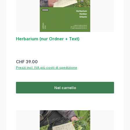
Herbarium (nur Ordner + Text)
Prezzo normale:
CHF 39.00
Prezzi incl. IVA più costi di spedizione
Nel carrello