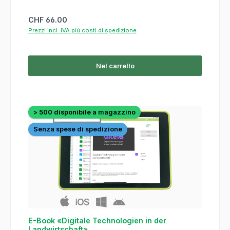
Prezzo normale:
CHF 66.00
Prezzi incl. IVA più costi di spedizione
Nel carrello
> 500 disponibile a magazzino
Senza spese di spedizione
E-Book «Digitale Technologien in der
Landwirtschaft»