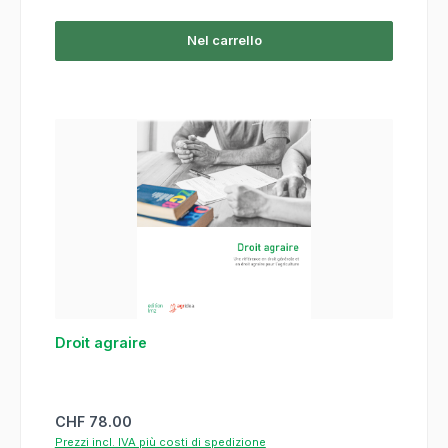
Nel carrello
Droit agraire
Prezzo normale:
CHF 78.00
Prezzi incl. IVA più costi di spedizione