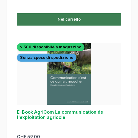
Nel carrello
> 500 disponibile a magazzino
Senza spese di spedizione
E-Book AgriCom La communication de
l'exploitation agricole
Prezzo normale:
CHF 59.00