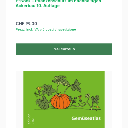
E-Book – Pflanzenschutz im nachhaltigen
Ackerbau 10. Auflage
Prezzo normale:
CHF 99.00
Prezzi incl. IVA più costi di spedizione
Nel carrello