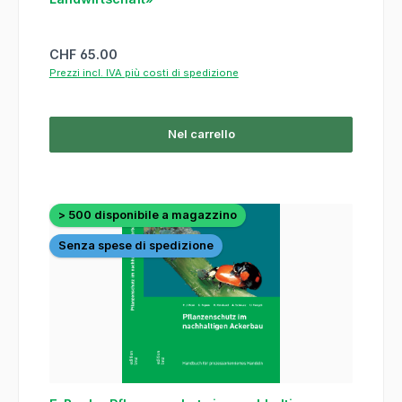
Prezzo normale:
CHF 65.00
Prezzi incl. IVA più costi di spedizione
Nel carrello
> 500 disponibile a magazzino
Senza spese di spedizione