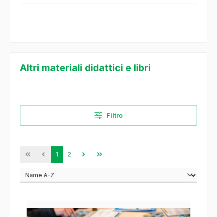
Altri materiali didattici e libri
Filtro
Pagina
Pagina
1
2