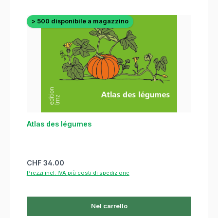
> 500 disponibile a magazzino
Atlas des légumes
Prezzo normale:
CHF 34.00
Prezzi incl. IVA più costi di spedizione
Nel carrello