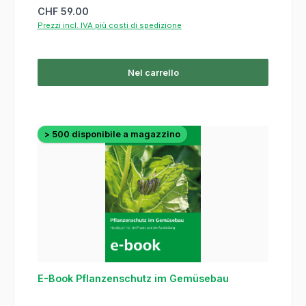
Prezzo normale:
CHF 59.00
Prezzi incl. IVA più costi di spedizione
Nel carrello
> 500 disponibile a magazzino
E-Book Pflanzenschutz im Gemüsebau