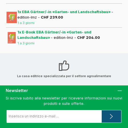
1x EBA Gärtner/-in «Garten- und Landschaftsbau»
-
edition-lmz -
CHF 239.00
1 a 3 giorni
1x E-Book EBA Gärtner/-in «Garten- und
Landschaftsbau»
- edition-lmz -
CHF 204.00
1 a 3 giorni
La casa editrice specializzata per il settore agroalimentare
Newsletter
Si iscriva subito alla newsletter per ricevere informazioni sui nuovi
prodotti e sulle offerte.
Indirizzo
e-
mail
*