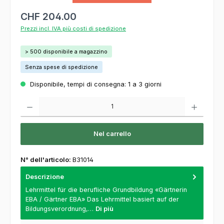
CHF 204.00
Prezzi incl. IVA più costi di spedizione
> 500 disponibile a magazzino
Senza spese di spedizione
Disponibile, tempi di consegna: 1 a 3 giorni
Quantità del prodotto: inserisca la quantità desiderata o usi i pulsanti per aumentare o
Nel carrello
N° dell'articolo:
B31014
Descrizione
Lehrmittel für die berufliche Grundbildung «Gärtnerin
EBA / Gärtner EBA» Das Lehrmittel basiert auf der
Bildungsverordnung,…
Di più