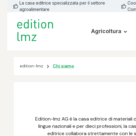
La casa editrice specializzata per il settore
Coop
lla ricerca
Passa alla navigazione principale
agroalimentare
Com
Agricoltura
edition-lmz
Chi siamo
Edition-lmz AG è la casa editrice di materiali d
lingue nazionali e per dieci professioni, la c
editrice collabora strettamente con le s