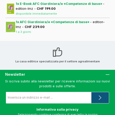
1x E-Book AFC Giardiniera/e «Competenze di base»
-
edition-lmz -
CHF 199.00
disponibile immediatamente
1x AFC Giardiniera/e «Competenze di base»
- edition-
lmz -
CHF 239.00
1 a 3 giorni
La casa editrice specializzata per il settore agroalimentare
Newsletter
Si iscriva subito alla newsletter per ricevere informazioni sui nuovi
prodotti e sulle offerte.
Indirizzo
e-
mail
*
Informativa sulla privacy
Selezionando continua conferma di aver letto la nostra