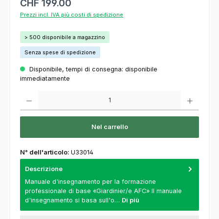
CHF 199.00
Prezzi incl. IVA più costi di spedizione
> 500 disponibile a magazzino
Senza spese di spedizione
Disponibile, tempi di consegna: disponibile
immediatamente
Quantità del prodotto: inserisca la quantità desiderata o usi i pulsanti per aumentare o
Nel carrello
N° dell'articolo:
U33014
Descrizione
Manuale d'insegnamento per la formazione
professionale di base «Giardinier/e AFC» Il manuale
d'insegnamento si basa sull'o…
Di più