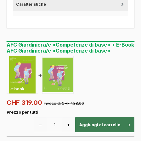
Caratteristiche
AFC Giardiniera/e «Competenze di base» + E-Book
AFC Giardiniera/e «Competenze di base»
+
CHF 319.00
Invece di CHF 438.00
Prezzo per tutti
−
+
›
Aggiungi al carrello