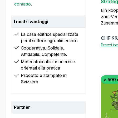
Strateg
contatto
.
(Direkt
Ein koop
HAFL ü
zum Ver
Link)
I nostri vantaggi
Zusamme
Agrarpol
La casa editrice specializzata
faszinie
Prezzo 
CHF 99
per il settore agroalimentare
einem La
Prezzi inc
Cooperativa. Solidale.
wunders
Affidabile. Competente.
hochwer
innovati
Materiali didattici moderni e
Komplexi
orientati alla pratica
alle Bete
Prodotto e stampato in
> 500 
setzt da
Svizzera
an und 
und Zus
Agrarpol
Weise si
Partner
1 Spiela
für den 