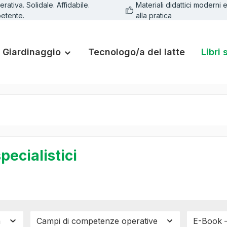
rativa. Solidale. Affidabile.
Materiali didattici moderni e
etente.
alla pratica
Giardinaggio
Tecnologo/a del latte
Libri 
specialistici
a
Campi di competenze operative
E-Book –