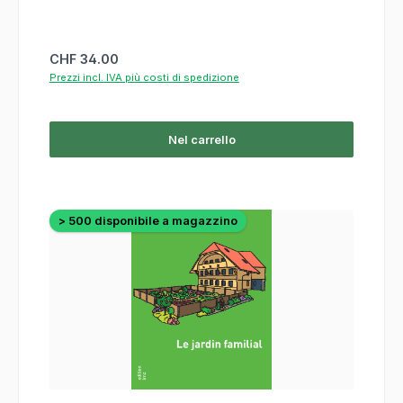
Prezzo normale:
CHF 34.00
Prezzi incl. IVA più costi di spedizione
Nel carrello
> 500 disponibile a magazzino