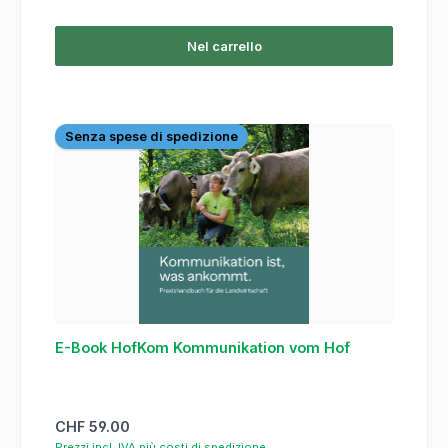
Nel carrello
Senza spese di spedizione
E-Book HofKom Kommunikation vom Hof
Prezzo normale:
CHF 59.00
Prezzi incl. IVA più costi di spedizione