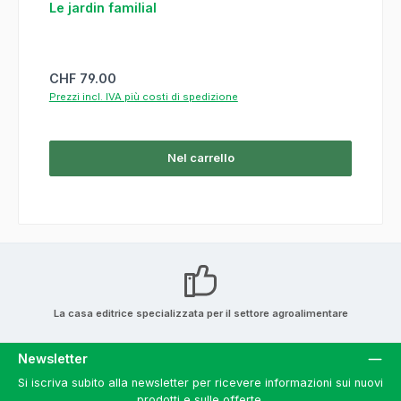
Le jardin familial
Prezzo normale:
CHF 79.00
Prezzi incl. IVA più costi di spedizione
Nel carrello
La casa editrice specializzata per il settore agroalimentare
Newsletter
Si iscriva subito alla newsletter per ricevere informazioni sui nuovi
prodotti e sulle offerte.