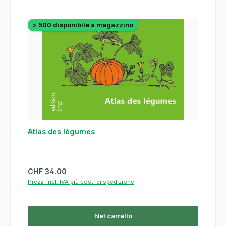
> 500 disponibile a magazzino
Atlas des légumes
Prezzo normale:
CHF 34.00
Prezzi incl. IVA più costi di spedizione
Nel carrello