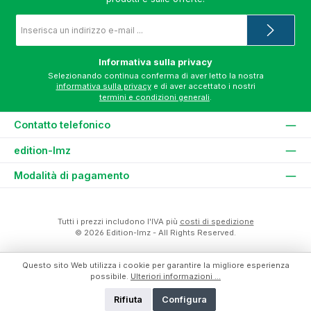
Indirizzo
e-
mail
*
Informativa sulla privacy
Selezionando continua conferma di aver letto la nostra
informativa sulla privacy
e di aver accettato i nostri
termini e condizioni generali
.
Contatto telefonico
edition-lmz
Modalità di pagamento
Tutti i prezzi includono l'IVA più
costi di spedizione
© 2026 Edition-lmz - All Rights Reserved.
Questo sito Web utilizza i cookie per garantire la migliore esperienza
possibile.
Ulteriori informazioni ...
Rifiuta
Configura