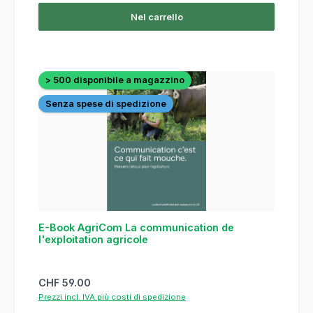
Nel carrello
> 500 disponibile a magazzino
Senza spese di spedizione
E-Book AgriCom La communication de
l'exploitation agricole
Prezzo normale:
CHF 59.00
Prezzi incl. IVA più costi di spedizione