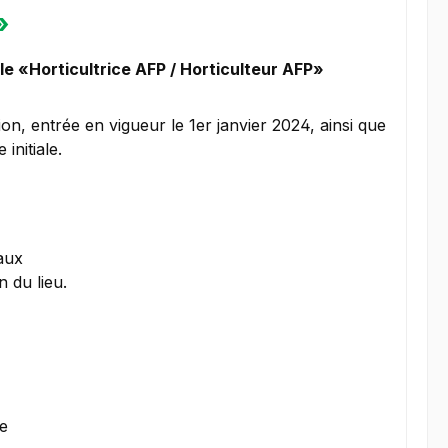
»
le «Horticultrice AFP / Horticulteur AFP»
n, entrée en vigueur le 1er janvier 2024, ainsi que
initiale.
vaux
n du lieu.
le