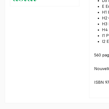
D5 
E E
H1 
H2 
H3 
H4 
I1 P
I2 E
560 pag
Nouvelle
ISBN 9