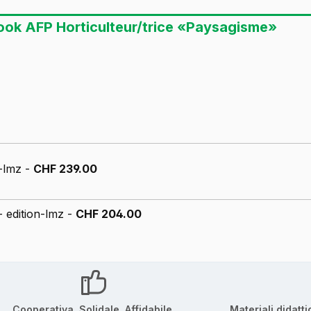
ook AFP Horticulteur/trice «Paysagisme»
n-lmz -
CHF 239.00
- edition-lmz -
CHF 204.00
Cooperativa. Solidale. Affidabile.
Materiali didatti