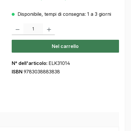
Disponibile, tempi di consegna: 1 a 3 giorni
Quantità del prodotto: inserisca la quantità desiderata o usi i pulsanti
Nel carrello
N° dell'articolo:
ELK31014
ISBN
9783038883838