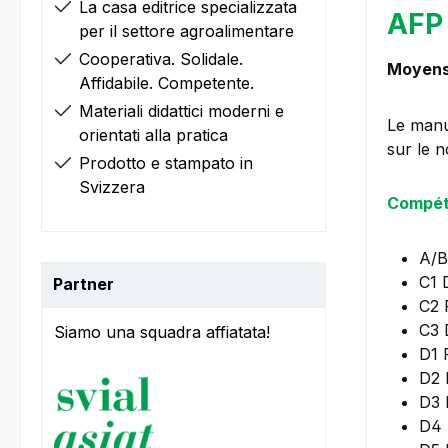
La casa editrice specializzata
AFP 
per il settore agroalimentare
Cooperativa. Solidale.
Moyens 
Affidabile. Competente.
Materiali didattici moderni e
Le manu
orientati alla pratica
sur le n
Prodotto e stampato in
Svizzera
Compéte
A/B
C1 
Partner
C2 
C3 
Siamo una squadra affiatata!
D1 
D2 
D3 
D4 