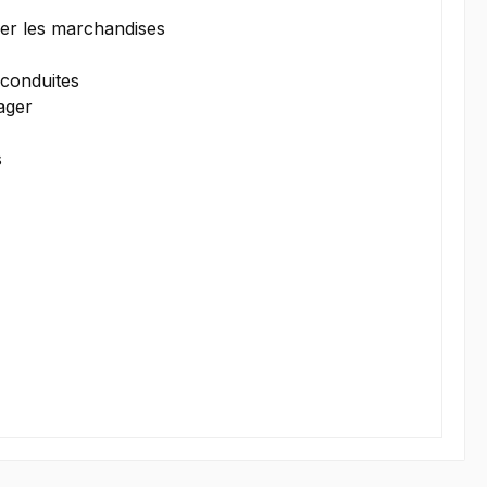
der les marchandises
 conduites
ager
s