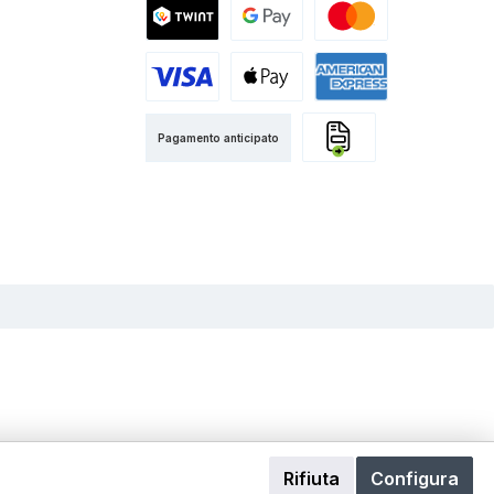
Twint
Google Pay
Mastercard
Visa
Apple Pay
American Express
Pagamento anticipato
Fattura
Rifiuta
Configura