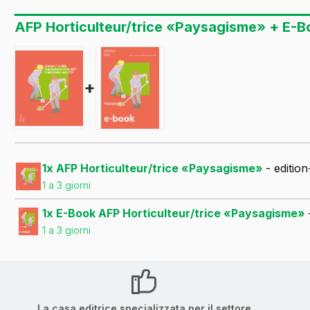
AFP Horticulteur/trice «Paysagisme» + E-B
+
1x AFP Horticulteur/trice «Paysagisme»
- editio
1 a 3 giorni
1x E-Book AFP Horticulteur/trice «Paysagisme»
1 a 3 giorni
La casa editrice specializzata per il settore