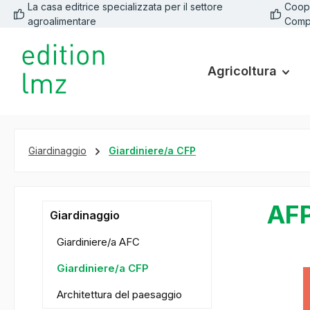
La casa editrice specializzata per il settore
Coope
 ricerca
Passa alla navigazione principale
agroalimentare
Comp
Agricoltura
Giardinaggio
Giardiniere/a CFP
AFP
Giardinaggio
Giardiniere/a AFC
Giardiniere/a CFP
Salta la ga
Architettura del paesaggio