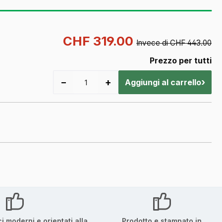
CHF 319.00
Invece di CHF 443.00
Prezzo per tutti
−
+
›
Aggiungi al carrello
ci moderni e orientati alla
Prodotto e stampato in