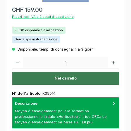
CHF 159.00
Prezzi incl. IVA più costi di spedizione
> 500 disponibile a magazzino
Senza spese di spedizione
Disponibile, tempi di consegna: 1 a 3 giorni
Quantità del prodotto: inserisca la quantità desiderata o usi i pulsanti per aumentare o
Nel carrello
N° dell'articolo:
K35014
Descrizione
Moyen d'enseigenment pour la formation
professionnelle initiale «Horticulteur/-trice CFC» Le
Moyen d'enseigenment se base su…
Di più