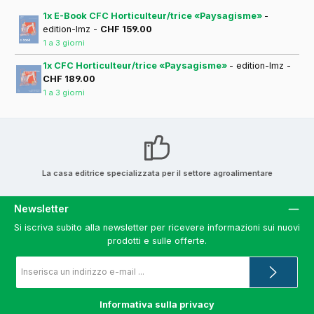
1x E-Book CFC Horticulteur/trice «Paysagisme»
-
edition-lmz -
CHF 159.00
1 a 3 giorni
1x CFC Horticulteur/trice «Paysagisme»
- edition-lmz -
CHF 189.00
1 a 3 giorni
La casa editrice specializzata per il settore agroalimentare
Newsletter
Si iscriva subito alla newsletter per ricevere informazioni sui nuovi
prodotti e sulle offerte.
Indirizzo
e-
mail
*
Informativa sulla privacy