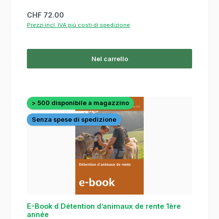
Prezzo normale:
CHF 72.00
Prezzi incl. IVA più costi di spedizione
Nel carrello
> 500 disponibile a magazzino
Senza spese di spedizione
E-Book d Détention d’animaux de rente 1ère
année