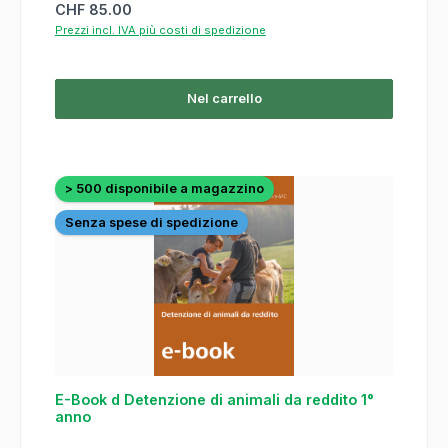
Prezzo normale:
CHF 85.00
Prezzi incl. IVA più costi di spedizione
Nel carrello
> 500 disponibile a magazzino
Senza spese di spedizione
E-Book d Detenzione di animali da reddito 1°
anno