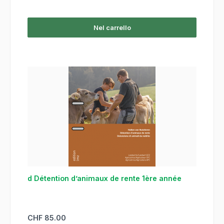
Nel carrello
d Détention d’animaux de rente 1ère année
Prezzo normale:
CHF 85.00