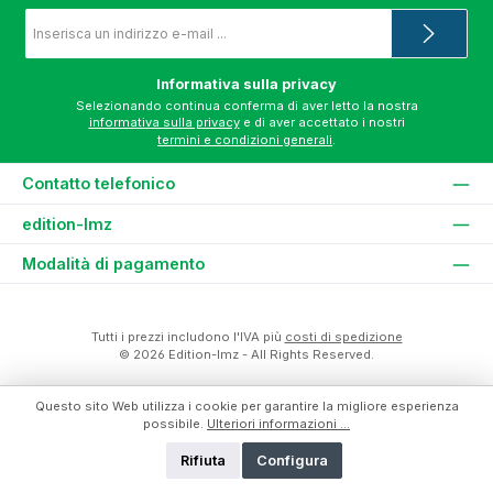
Indirizzo
e-
mail
*
Informativa sulla privacy
Selezionando continua conferma di aver letto la nostra
informativa sulla privacy
e di aver accettato i nostri
termini e condizioni generali
.
Contatto telefonico
edition-lmz
Modalità di pagamento
Tutti i prezzi includono l'IVA più
costi di spedizione
© 2026 Edition-lmz - All Rights Reserved.
Questo sito Web utilizza i cookie per garantire la migliore esperienza
possibile.
Ulteriori informazioni ...
Rifiuta
Configura