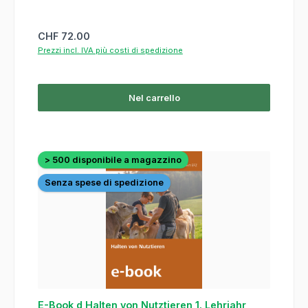
Prezzo normale:
CHF 72.00
Prezzi incl. IVA più costi di spedizione
Nel carrello
> 500 disponibile a magazzino
Senza spese di spedizione
E-Book d Halten von Nutztieren 1. Lehrjahr