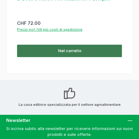
Prezzo normale:
CHF 72.00
Prezzi incl. IVA più costi di spedizione
Nel carrello
La casa editrice specializzata per il settore agroalimentare
Newsletter
Si iscriva subito alla newsletter per ricevere informazioni sui nuovi
prodotti e sulle offerte.