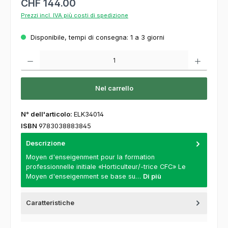
CHF 144.00
Prezzi incl. IVA più costi di spedizione
Disponibile, tempi di consegna: 1 a 3 giorni
Quantità del prodotto: inserisca la quantità desiderata o usi i pulsanti per aumentare o
Nel carrello
N° dell'articolo:
ELK34014
ISBN
9783038883845
Descrizione
Moyen d'enseigenment pour la formation
professionnelle initiale «Horticulteur/-trice CFC» Le
Moyen d'enseigenment se base su…
Di più
Caratteristiche