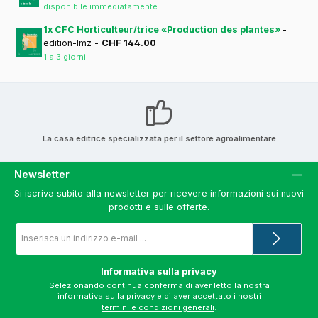
disponibile immediatamente
1x CFC Horticulteur/trice «Production des plantes»
-
edition-lmz -
CHF 144.00
1 a 3 giorni
La casa editrice specializzata per il settore agroalimentare
Newsletter
Si iscriva subito alla newsletter per ricevere informazioni sui nuovi
prodotti e sulle offerte.
Indirizzo
e-
mail
*
Informativa sulla privacy
Selezionando continua conferma di aver letto la nostra
informativa sulla privacy
e di aver accettato i nostri
termini e condizioni generali
.