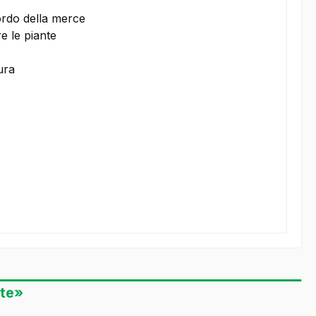
ordo della merce
re le piante
ura
nte»