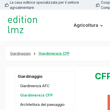
La casa editrice specializzata per il settore
Coope
 ricerca
Passa alla navigazione principale
agroalimentare
Comp
Agricoltura
Giardinaggio
Giardiniere/a CFP
CFP
Giardinaggio
Giardiniere/a AFC
Giardiniere/a CFP
Salta la ga
Architettura del paesaggio