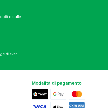
otti e sulle
cy
e di aver
Modalità di pagamento
Twint
Google Pay
Mastercard