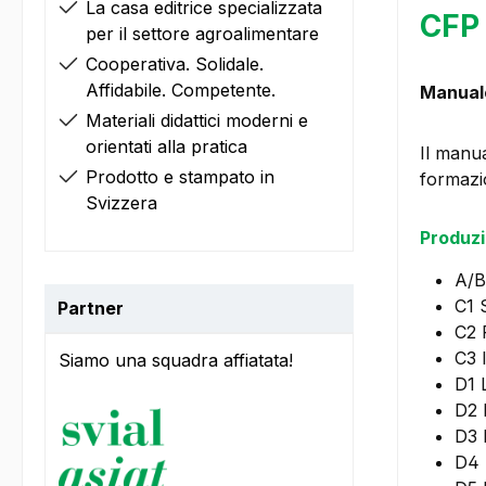
La casa editrice specializzata
CFP 
per il settore agroalimentare
Cooperativa. Solidale.
Affidabile. Competente.
Manuale
Materiali didattici moderni e
orientati alla pratica
Il manua
Prodotto e stampato in
formazio
Svizzera
Produzi
A/B
C1 
Partner
C2 
C3 
Siamo una squadra affiatata!
D1 L
D2 
D3 
D4 