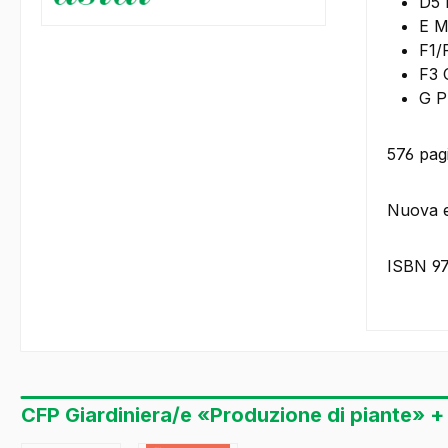
D5 N
E M
F1/F
F3 
G P
576 pag
Nuova e
ISBN 9
CFP Giardiniera/e «Produzione di piante» +