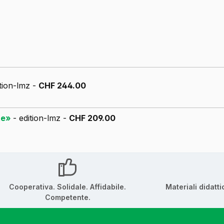
ition-lmz -
CHF 244.00
nte»
- edition-lmz -
CHF 209.00
Cooperativa. Solidale. Affidabile.
Materiali didatti
Competente.