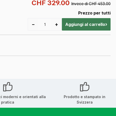
CHF 329.00
Invece di CHF 453.00
Prezzo per tutti
−
+
›
Aggiungi al carrello
ci moderni e orientati alla
Prodotto e stampato in
pratica
Svizzera