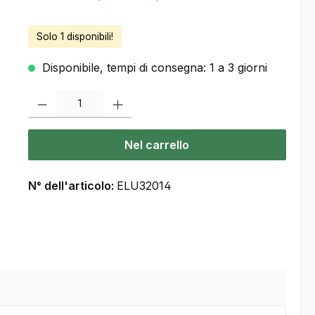
Solo 1 disponibili!
Disponibile, tempi di consegna: 1 a 3 giorni
Quantità del prodotto: inserisca la quantità desiderata o usi i pulsanti
Nel carrello
N° dell'articolo:
ELU32014